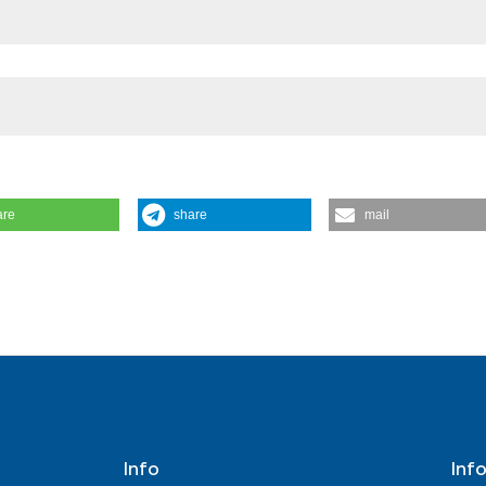
the cited claim, a
indicating in whic
citation was made
are
share
mail
. 2003 Sep. 30 [cited 2026 Aug. 7];55(3):135-9. Available from:
ismo.2003.135
Info
Inf