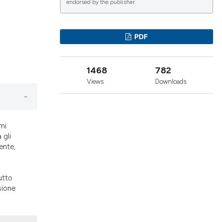
endorsed by the publisher.
lications
PDF
g
g
1468
782
ng
Views
Downloads
le has been
mi
 gli
ente,
 scientific paper
providing the
utto
ation, a
sione
cribing whether
ons, or contrasts