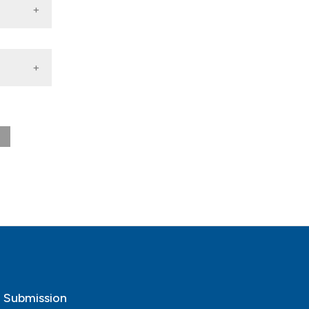
nd a label
h section the
.
o Submission