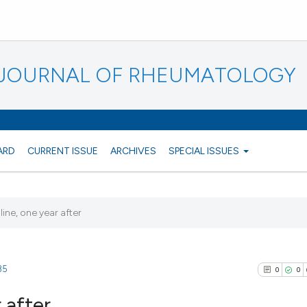
N JOURNAL OF RHEUMATOLOGY
ARD
CURRENT ISSUE
ARCHIVES
SPECIAL ISSUES
ne, one year after
35
0
0
 after