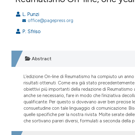
VIEW THIS ISSUE
L. Punzi
office@pagepress.org
P. Sfriso
Abstract
L’edizione On-line di Reumatismo ha compiuto un anno e
risultati ottenuti. Come era già stato precedentemente 
obiettivi più importanti della redazione di Reumatismo
anche se necessario, fare in modo che l’iniziativa decol
qualificante. Per questo si dovevano aver ben precise l
consuetudine con tale linguaggio di comunicazione. Biso
quelle specifiche per la nostra rivista. Molte serate del
che sortivano pareri diversi, formulati a seconda della p