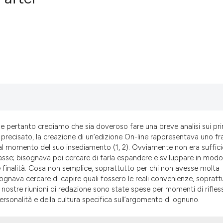
0
Citing Pub
0
Supportin
0
Mentionin
0
Contrasti
See how this artic
 pertanto crediamo che sia doveroso fare una breve analisi sui pri
precisato, la creazione di un’edizione On-line rappresentava uno fra
cited at
scite.ai
 al momento del suo insediamento (1, 2). Ovviamente non era suffici
lasse; bisognava poi cercare di farla espandere e sviluppare in modo
Scite shows how a
e finalità. Cosa non semplice, soprattutto per chi non avesse molta
has been cited by 
gnava cercare di capire quali fossero le reali convenienze, sopratt
context of the cit
le nostre riunioni di redazione sono state spese per momenti di rifles
ersonalità e della cultura specifica sull’argomento di ognuno.
classification des
it supports, menti