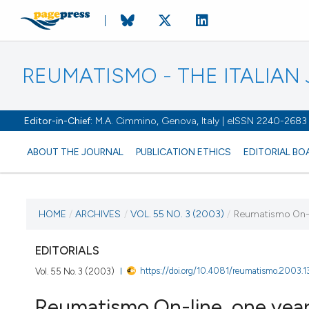
REUMATISMO - THE ITALIA
Editor-in-Chief:
M.A. Cimmino, Genova, Italy | eISSN 2240-2683
ABOUT THE JOURNAL
PUBLICATION ETHICS
EDITORIAL BO
CURRENT ISSUE
HOME
/
ARCHIVES
/
VOL. 55 NO. 3 (2003)
/
Reumatismo On-li
VOL. 55 NO. 3 (2003)
EDITORIALS
https://doi.org/10.4081/reumatismo.2003.1
Vol. 55 No. 3 (2003)
30 September 2003
Reumatismo On-line, one year