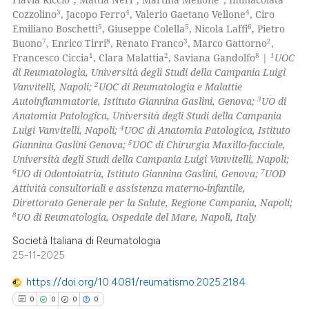
0
Mentioning
3
4
4
Cozzolino
, Jacopo Ferro
, Valerio Gaetano Vellone
, Ciro
5
5
6
Emiliano Boschetti
, Giuseppe Colella
, Nicola Laffi
, Pietro
0
Contrasting
7
8
3
2
Buono
, Enrico Tirri
, Renato Franco
, Marco Gattorno
,
1
2
8
1
Francesco Ciccia
, Clara Malattia
, Saviana Gandolfo
|
UOC
di Reumatologia, Università degli Studi della Campania Luigi
2
Vanvitelli, Napoli;
UOC di Reumatologia e Malattie
3
Autoinfiammatorie, Istituto Giannina Gaslini, Genova;
UO di
 how this article has been
Anatomia Patologica, Università degli Studi della Campania
ed at
scite.ai
4
Luigi Vanvitelli, Napoli;
UOC di Anatomia Patologica, Istituto
5
Giannina Gaslini Genova;
UOC di Chirurgia Maxillo-facciale,
te shows how a scientific paper
Università degli Studi della Campania Luigi Vanvitelli, Napoli;
 been cited by providing the
6
7
UO di Odontoiatria, Istituto Giannina Gaslini, Genova;
UOD
Attività consultoriali e assistenza materno-infantile,
text of the citation, a
Direttorato Generale per la Salute, Regione Campania, Napoli;
ssification describing whether
8
UO di Reumatologia, Ospedale del Mare, Napoli, Italy
supports, mentions, or contrasts
Società Italiana di Reumatologia
 cited claim, and a label
25-11-2025
icating in which section the
ation was made.
https://doi.org/10.4081/reumatismo.2025.2184
0
0
0
0