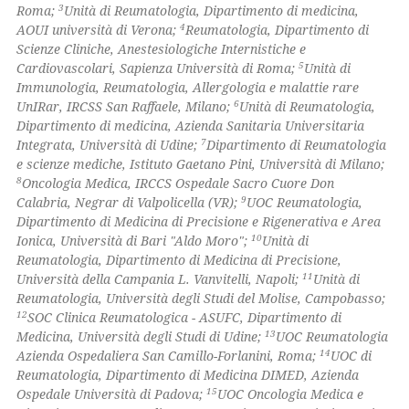
3
Roma;
Unità di Reumatologia, Dipartimento di medicina,
4
AOUI università di Verona;
Reumatologia, Dipartimento di
te shows how a scientific paper
Scienze Cliniche, Anestesiologiche Internistiche e
 been cited by providing the
5
Cardiovascolari, Sapienza Università di Roma;
Unità di
Immunologia, Reumatologia, Allergologia e malattie rare
text of the citation, a
6
UnIRar, IRCSS San Raffaele, Milano;
Unità di Reumatologia,
ssification describing whether
Dipartimento di medicina, Azienda Sanitaria Universitaria
supports, mentions, or contrasts
7
Integrata, Università di Udine;
Dipartimento di Reumatologia
 cited claim, and a label
e scienze mediche, Istituto Gaetano Pini, Università di Milano;
8
Oncologia Medica, IRCCS Ospedale Sacro Cuore Don
icating in which section the
9
Calabria, Negrar di Valpolicella (VR);
UOC Reumatologia,
ation was made.
Dipartimento di Medicina di Precisione e Rigenerativa e Area
10
Ionica, Università di Bari "Aldo Moro";
Unità di
Reumatologia, Dipartimento di Medicina di Precisione,
11
Università della Campania L. Vanvitelli, Napoli;
Unità di
Reumatologia, Università degli Studi del Molise, Campobasso;
12
SOC Clinica Reumatologica - ASUFC, Dipartimento di
13
Medicina, Università degli Studi di Udine;
UOC Reumatologia
14
Azienda Ospedaliera San Camillo-Forlanini, Roma;
UOC di
Reumatologia, Dipartimento di Medicina DIMED, Azienda
15
Ospedale Università di Padova;
UOC Oncologia Medica e