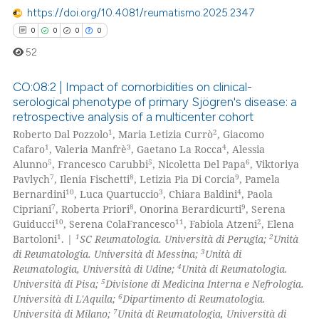
ation was made.
https://doi.org/10.4081/reumatismo.2025.2347
0
0
0
0
52
CO:08:2 | Impact of comorbidities on clinical-
serological phenotype of primary Sjögren's disease: a
retrospective analysis of a multicenter cohort
0
Citing Publications
1
2
Roberto Dal Pozzolo
, Maria Letizia Currò
, Giacomo
0
Supporting
1
3
4
Cafaro
, Valeria Manfrè
, Gaetano La Rocca
, Alessia
0
Mentioning
5
5
6
Alunno
, Francesco Carubbi
, Nicoletta Del Papa
, Viktoriya
7
8
9
Pavlych
, Ilenia Fischetti
, Letizia Pia Di Corcia
, Pamela
0
Contrasting
10
3
4
Bernardini
, Luca Quartuccio
, Chiara Baldini
, Paola
7
8
9
Cipriani
, Roberta Priori
, Onorina Berardicurti
, Serena
10
11
2
Guiducci
, Serena ColaFrancesco
, Fabiola Atzeni
, Elena
1
1
2
Bartoloni
. |
SC Reumatologia. Università di Perugia;
Unità
3
di Reumatologia. Università di Messina;
Unità di
 how this article has been
4
Reumatologia, Università di Udine;
Unità di Reumatologia.
ed at
scite.ai
5
Università di Pisa;
Divisione di Medicina Interna e Nefrologia.
6
Università di L'Aquila;
Dipartimento di Reumatologia.
te shows how a scientific paper
7
Università di Milano;
Unità di Reumatologia, Università di