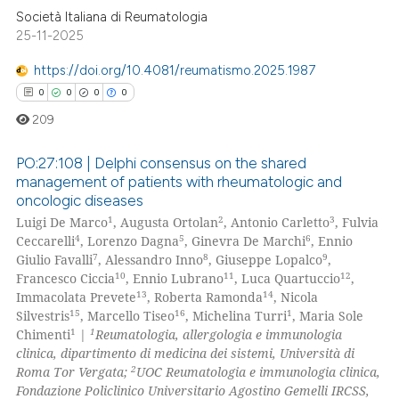
Società Italiana di Reumatologia
25-11-2025
https://doi.org/10.4081/reumatismo.2025.1987
0
0
0
0
209
PO:27:108 | Delphi consensus on the shared
management of patients with rheumatologic and
oncologic diseases
0
Citing Publications
1
2
3
Luigi De Marco
, Augusta Ortolan
, Antonio Carletto
, Fulvia
0
Supporting
4
5
6
Ceccarelli
, Lorenzo Dagna
, Ginevra De Marchi
, Ennio
0
Mentioning
7
8
9
Giulio Favalli
, Alessandro Inno
, Giuseppe Lopalco
,
10
11
12
Francesco Ciccia
, Ennio Lubrano
, Luca Quartuccio
,
0
Contrasting
13
14
Immacolata Prevete
, Roberta Ramonda
, Nicola
15
16
1
Silvestris
, Marcello Tiseo
, Michelina Turri
, Maria Sole
1
1
Chimenti
|
Reumatologia, allergologia e immunologia
clinica, dipartimento di medicina dei sistemi, Università di
2
Roma Tor Vergata;
UOC Reumatologia e immunologia clinica,
 how this article has been
Fondazione Policlinico Universitario Agostino Gemelli IRCSS,
ed at
scite.ai