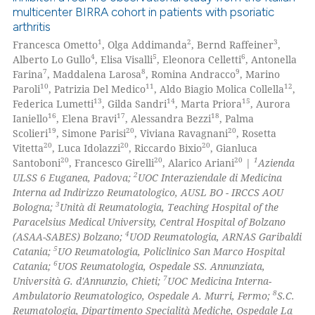
multicenter BIRRA cohort in patients with psoriatic
arthritis
1
2
3
Francesca Ometto
, Olga Addimanda
, Bernd Raffeiner
,
4
5
6
Alberto Lo Gullo
, Elisa Visalli
, Eleonora Celletti
, Antonella
7
8
9
Farina
, Maddalena Larosa
, Romina Andracco
, Marino
10
11
12
Paroli
, Patrizia Del Medico
, Aldo Biagio Molica Collella
,
13
14
15
Federica Lumetti
, Gilda Sandri
, Marta Priora
, Aurora
16
17
18
Ianiello
, Elena Bravi
, Alessandra Bezzi
, Palma
19
20
20
Scolieri
, Simone Parisi
, Viviana Ravagnani
, Rosetta
20
20
20
Vitetta
, Luca Idolazzi
, Riccardo Bixio
, Gianluca
20
20
20
1
Santoboni
, Francesco Girelli
, Alarico Ariani
|
Azienda
2
ULSS 6 Euganea, Padova;
UOC Interaziendale di Medicina
Interna ad Indirizzo Reumatologico, AUSL BO - IRCCS AOU
3
Bologna;
Unità di Reumatologia, Teaching Hospital of the
Paracelsius Medical University, Central Hospital of Bolzano
4
(ASAA-SABES) Bolzano;
UOD Reumatologia, ARNAS Garibaldi
5
Catania;
UO Reumatologia, Policlinico San Marco Hospital
6
Catania;
UOS Reumatologia, Ospedale SS. Annunziata,
7
Università G. d'Annunzio, Chieti;
UOC Medicina Interna-
8
Ambulatorio Reumatologico, Ospedale A. Murri, Fermo;
S.C.
Reumatologia, Dipartimento Specialità Mediche, Ospedale La