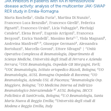
JAK inhibitors in patients with RA in remission/low
0
Citing Publications
disease activity: analysis of the multicenter JAK-SWAP
0
Supporting
RER study in Emilia-Romagna
0
Mentioning
1
1
1
Marta Raschella
, Giulia Furia
, Martina Di Nunzio
,
2
2
Francesco Luca Renzullo
, Francesco Girelli
, Federica
0
Contrasting
3
3
4
Pignatti
, Francesco Ursini
, Licia Vultaggio
, Pierluigi
4
5
5
Cataleta
, Elena Bravi
, Eugenio Arrigoni
, Francesca
6
7
6|7
8
Bergossi
, Enrica Vandelli
, Massimo Reta
, Viola Magnani
,
8|9
8
Andreina Manfredi
, Giuseppe Germanò
, Alessandra
1
1
1
1
Bortoluzzi
, Marcello Govoni
, Ettore Silvagni
|
Unità
 how this article has been
Operativa Complessa di Reumatologia, Dipartimento di
ed at
scite.ai
Scienze Mediche, Università degli Studi di Ferrara e Azienda
2
Ferrara;
UOS Reumatologia, Ospedale GB Morgagni, Forlì;
te shows how a scientific paper
3
4
UOC Reumatologia, Istituto ortopedico Rizzoli, Bologna;
UO
 been cited by providing the
5
Reumatologia, AUSL Romagna Ospedale di Ravenna;
UO
6
Reumatologia, Azienda USL di Piacenza;
Reumatologia Osp.
text of the citation, a
7
Maggiore, Bologna;
UO Medicina Interna ad Indirizzo
ssification describing whether
SC
Reumatologico Interaziendale
AUSL Bologna, IRCCS
supports, mentions, or contrasts
8
Policlinico di SantOrsola, Bologna;
U.O Reumatologia, Santa
 cited claim, and a label
9
Maria Nuova di Reggio Emilia;
Università degli studi di
Modena e Reggio Emilia, Italy
icating in which section the