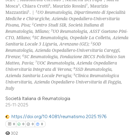
1
3
7
Mosca
, Chiara Crotti
, Maurizio Rossini
, Maurizio
1
1
Mazzantini
. |
UO Reumatologia, Dipartimento di Specialità
Mediche e Chirurgiche, Azienda Ospedaliero-Universitaria
 how this article has been
2
Pisana, Pisa;
Centro Studi SIR, Società Italiana di
ed at
scite.ai
3
Reumatologia, Milano;
UO Reumatologia, ASST Gaetano Pini-
4
CTO, Milano;
SC Reumatologia, Ospedale La Colletta, Azienda
te shows how a scientific paper
5
Sanitaria Locale 3 Liguria, Arenzano (GE);
SOD
 been cited by providing the
Reumatologia, Azienda Ospedaliero-Universitaria Careggi,
6
Firenze;
SC Reumatologia, Fondazione IRCCS Policlinico San
text of the citation, a
7
Matteo, Pavia;
UOC Reumatologia, Azienda Ospedaliera
ssification describing whether
8
Universitaria Integrata di Verona;
SSD Reumatologia,
supports, mentions, or contrasts
9
Azienda Sanitaria Locale Perugia;
Clinica Reumatologica
 cited claim, and a label
Universitaria, Azienda Ospedaliero Universitaria di Foggia,
Italy
icating in which section the
ation was made.
Società Italiana di Reumatologia
25-11-2025
https://doi.org/10.4081/reumatismo.2025.1976
0
0
0
0
302