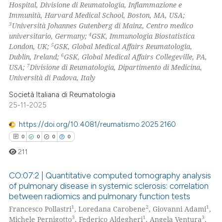
Hospital, Divisione di Reumatologia, Infiammazione e
Immunità, Harvard Medical School, Boston, MA, USA;
 how this article has been
3
Università Johannes Gutenberg di Mainz, Centro medico
ed at
scite.ai
4
universitario, Germany;
GSK, Immunologia Biostatistica
5
London, UK;
GSK, Global Medical Affairs Reumatologia,
te shows how a scientific paper
6
Dublin, Ireland;
GSK, Global Medical Affairs Collegeville, PA,
 been cited by providing the
7
USA;
Divisione di Reumatologia, Dipartimento di Medicina,
Università di Padova, Italy
text of the citation, a
ssification describing whether
Società Italiana di Reumatologia
supports, mentions, or contrasts
25-11-2025
 cited claim, and a label
https://doi.org/10.4081/reumatismo.2025.2160
icating in which section the
0
0
0
0
ation was made.
211
CO:07:2 | Quantitative computed tomography analysis
of pulmonary disease in systemic sclerosis: correlation
between radiomics and pulmonary function tests
0
Citing Publications
1
2
1
Francesco Pollastri
, Loredana Carobene
, Giovanni Adami
,
0
Supporting
3
1
3
Michele Pernigotto
, Federico Aldegheri
, Angela Ventura
,