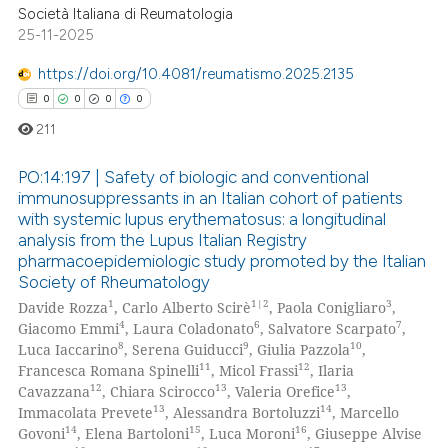
ation was made.
Società Italiana di Reumatologia
25-11-2025
https://doi.org/10.4081/reumatismo.2025.2135
0
0
0
0
211
PO:14:197 | Safety of biologic and conventional
immunosuppressants in an Italian cohort of patients
with systemic lupus erythematosus: a longitudinal
0
Citing Publications
analysis from the Lupus Italian Registry
0
Supporting
pharmacoepidemiologic study promoted by the Italian
Society of Rheumatology
0
Mentioning
1
1|2
3
Davide Rozza
, Carlo Alberto Scirè
, Paola Conigliaro
,
0
Contrasting
4
6
7
Giacomo Emmi
, Laura Coladonato
, Salvatore Scarpato
,
8
9
10
Luca Iaccarino
, Serena Guiducci
, Giulia Pazzola
,
11
12
Francesca Romana Spinelli
, Micol Frassi
, Ilaria
12
13
13
Cavazzana
, Chiara Scirocco
, Valeria Orefice
,
13
14
Immacolata Prevete
, Alessandra Bortoluzzi
, Marcello
 how this article has been
14
15
16
Govoni
, Elena Bartoloni
, Luca Moroni
, Giuseppe Alvise
ed at
scite.ai