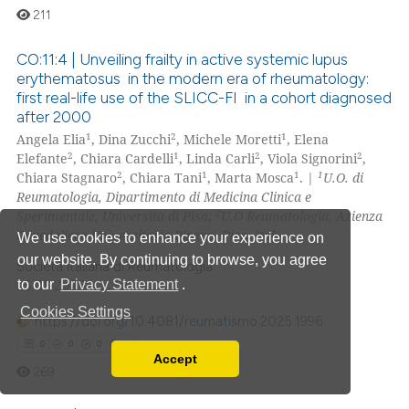
211
CO:11:4 | Unveiling frailty in active systemic lupus
erythematosus in the modern era of rheumatology:
first real-life use of the SLICC-FI in a cohort diagnosed
0
Citing Publications
after 2000
0
Supporting
1
2
1
Angela Elia
, Dina Zucchi
, Michele Moretti
, Elena
0
Mentioning
2
1
2
2
Elefante
, Chiara Cardelli
, Linda Carli
, Viola Signorini
,
2
1
1
1
Chiara Stagnaro
, Chiara Tani
, Marta Mosca
. |
U.O. di
0
Contrasting
Reumatologia, Dipartimento di Medicina Clinica e
2
Sperimentale, Università di Pisa;
U.O Reumatologia, Azienza
Ospedaliero Universitaria Pisana, Pisa, Italy
We use cookies to enhance your experience on
our website. By continuing to browse, you agree
Società Italiana di Reumatologia
 how this article has been
to our
Privacy Statement
.
25-11-2025
ed at
scite.ai
Cookies Settings
https://doi.org/10.4081/reumatismo.2025.1996
te shows how a scientific paper
0
0
0
0
Accept
 been cited by providing the
Read our Privacy Policy
269
text of the citation, a
You can disable them by changing your browser