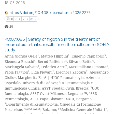
18-03-2026
https://doi.org/10.4081/reumatismo.2025.2277
0
0
0
0
49
PO:07:096 | Safety of filgotinib in the treatment of
rheumatoid arthritis: results from the multicentre SOFIA
study
0
Citing Publications
1
2
3
Anna Giorgia Osele
, Matteo Filippini
, Eugenio Capparelli
,
0
Supporting
4
5
6
Eleonora Bruschi
, Bernd Raffeiner
, Silvano Bettio
,
0
Mentioning
1
7
4
Mariangela Salvato
, Federico Arru
, Massimiliano Limonta
,
3
2
3
Paola Faggioli
, Elda Piovani
, Eleonora Zaccara
, Alessandro
0
Contrasting
1
1
1
Giollo
, Margherita Zen
|
UOC Reumatologia, Azienda
2
Ospedale-Università di Padova;
UO Reumatologia e
3
Immunologia Clinica, ASST Spedali Civili, Brescia;
UOC
MI
4
Ruematologia, ASST Ovest Milanese, Legnano
;
SSD
Reumatologia, ASST Papa Giovanni XXIII, Bergamo;
 how this article has been
5
Dipartimento di Reumatologia, Ospedale di Formazione
ed at
scite.ai
ASDAA-SABES
6
Paracelsus
, Bolzano;
Medicina Generale Unità 1^,