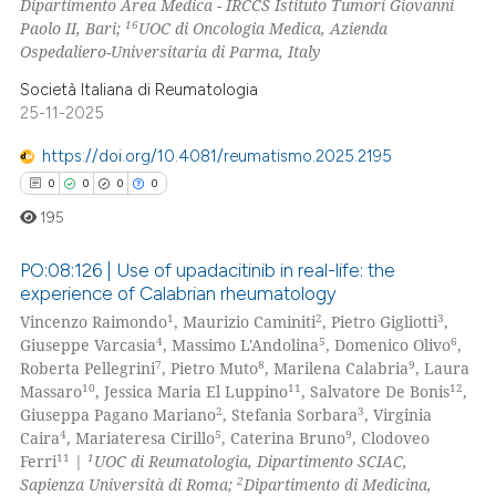
Dipartimento Area Medica - IRCCS Istituto Tumori Giovanni
16
Paolo II, Bari;
UOC di Oncologia Medica, Azienda
Ospedaliero-Universitaria di Parma, Italy
Società Italiana di Reumatologia
25-11-2025
https://doi.org/10.4081/reumatismo.2025.2195
0
0
0
0
195
PO:08:126 | Use of upadacitinib in real-life: the
experience of Calabrian rheumatology
1
2
3
Vincenzo Raimondo
, Maurizio Caminiti
, Pietro Gigliotti
,
0
Citing Publications
4
5
6
Giuseppe Varcasia
, Massimo L'Andolina
, Domenico Olivo
,
0
Supporting
7
8
9
Roberta Pellegrini
, Pietro Muto
, Marilena Calabria
, Laura
0
Mentioning
10
11
12
Massaro
, Jessica Maria El Luppino
, Salvatore De Bonis
,
2
3
Giuseppa Pagano Mariano
, Stefania Sorbara
, Virginia
0
Contrasting
4
5
9
Caira
, Mariateresa Cirillo
, Caterina Bruno
, Clodoveo
11
1
Ferri
|
UOC di Reumatologia, Dipartimento SCIAC,
2
Sapienza Università di Roma;
Dipartimento di Medicina,