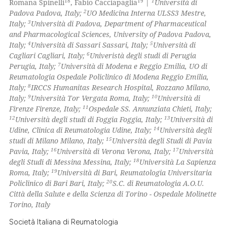
18
19
1
Romana Spinelli
, Fabio Cacciapaglia
|
Università di
 how this article has been
2
Padova Padova, Italy;
UO Medicina Interna ULSS3 Mestre,
ed at
scite.ai
3
Italy;
Università di Padova, Department of Pharmaceutical
and Pharmacological Sciences, University of Padova Padova,
te shows how a scientific paper
4
5
Italy;
Università di Sassari Sassari, Italy;
Università di
 been cited by providing the
6
Cagliari Cagliari, Italy;
Univeristà degli studi di Perugia
7
Perugia, Italy;
Università di Modena e Reggio Emilia, UO di
text of the citation, a
Reumatologia Ospedale Policlinico di Modena Reggio Emilia,
ssification describing whether
8
Italy;
IRCCS Humanitas Research Hospital, Rozzano Milano,
supports, mentions, or contrasts
9
10
Italy;
Università Tor Vergata Roma, Italy;
Università di
 cited claim, and a label
11
Firenze Firenze, Italy;
Ospedale SS. Annunziata Chieti, Italy;
12
13
Università degli studi di Foggia Foggia, Italy;
Università di
icating in which section the
14
Udine, Clinica di Reumatologia Udine, Italy;
Università degli
ation was made.
15
studi di Milano Milano, Italy;
Università degli Studi di Pavia
16
17
Pavia, Italy;
Università di Verona Verona, Italy;
Università
18
degli Studi di Messina Messina, Italy;
Università La Sapienza
19
Roma, Italy;
Università di Bari, Reumatologia Universitaria
20
Policlinico di Bari Bari, Italy;
S.C. di Reumatologia A.O.U.
Città della Salute e della Scienza di Torino - Ospedale Molinette
Torino, Italy
Società Italiana di Reumatologia