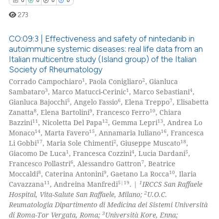
0
0
0
0
273
CO:09:3 | Effectiveness and safety of nintedanib in
autoimmune systemic diseases: real life data from an
Italian multicentre study (Island group) of the Italian
0
Citing Publications
Society of Rheumatology
0
Supporting
1
2
Corrado Campochiaro
, Paola Conigliaro
, Gianluca
0
Mentioning
3
1
4
Sambataro
, Marco Matucci-Cerinic
, Marco Sebastiani
,
5
6
7
Gianluca Bajocchi
, Angelo Fassio
, Elena Treppo
, Elisabetta
0
Contrasting
8
9
10
Zanatta
, Elena Bartolini
, Francesco Ferro
, Chiara
11
12
13
Bazzini
, Nicoletta Del Papa
, Gemma Lepri
, Andrea Lo
14
15
16
Monaco
, Marta Favero
, Annamaria Iuliano
, Francesca
17
2
18
Li Gobbi
, Maria Sole Chimenti
, Giuseppe Muscato
,
1
4
5
Giacomo De Luca
, Francesca Cozzini
, Lucia Dardani
,
 how this article has been
6
7
Francesco Pollastri
, Alessandro Gattron
, Beatrice
ed at
scite.ai
8
9
10
Moccaldi
, Caterina Antonini
, Gaetano La Rocca
, Ilaria
11
5|19
1
Cavazzana
, Andreina Manfredi
. |
IRCCS San Raffaele
te shows how a scientific paper
2
Hospital, Vita-Salute San Raffaele, Milano;
U.O.C.
 been cited by providing the
Reumatologia Dipartimento di Medicina dei Sistemi Università
3
di Roma-Tor Vergata, Roma;
Università Kore, Enna;
text of the citation, a