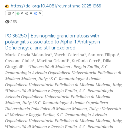
https://doi.org/10.4081/reumatismo.2025.1966
0
0
0
0
263
PO:36:250 | Eosinophilic granulomatosis with
polyangiitis associated to Alpha-1 Antitrypsin
Deficiency: a land still unexplored
0
Citing Publications
1
1
1
Maria Grazia Malandra
, Vacchi Caterina
, Santoro Filippo
,
0
Supporting
1
1
1
Cassone Giulia
, Martina Orlandi
, Stefania Cerri
, Dilia
0
Mentioning
1
1
Giuggioli
|
Università di Modena - Reggio Emilia, S.C.
Reumatologia Azienda Ospedaliera Universitaria Policlinico di
0
Contrasting
2
Modena Modena, Italy;
S.C. Reumatologia Azienda
Ospedaliera Universitaria Policlinico di Modena Modena, Italy;
3
Università di Modena e Reggio Emilia, S.C. Reumatologia
Azienda Ospedaliera Universitaria Policlinico di Modena
4
Modena, Italy;
S.C. Reumatologia Azienda Ospedaliera
 how this article has been
5
Universitaria Policlinico di Modena Modena, Italy;
Università
ed at
scite.ai
di Modena e Reggio Emilia, S.C. Reumatologia Azienda
Ospedaliera Universitaria Policlinico di Modena Modena, Italy;
te shows how a scientific paper
6
Università di Modena e Reggio Emilia, S.C. Reumatologia