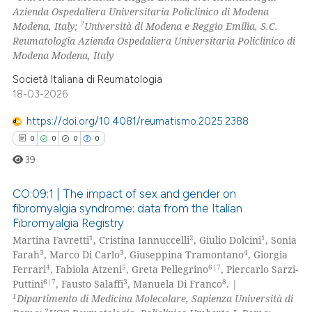
 been cited by providing the
Azienda Ospedaliera Universitaria Policlinico di Modena
7
Modena, Italy;
Università di Modena e Reggio Emilia, S.C.
text of the citation, a
Reumatologia Azienda Ospedaliera Universitaria Policlinico di
ssification describing whether
Modena Modena, Italy
supports, mentions, or contrasts
Società Italiana di Reumatologia
 cited claim, and a label
18-03-2026
icating in which section the
ation was made.
https://doi.org/10.4081/reumatismo.2025.2388
0
0
0
0
39
CO:09:1 | The impact of sex and gender on
fibromyalgia syndrome: data from the Italian
Fibromyalgia Registry
0
Citing Publications
1
2
1
Martina Favretti
, Cristina Iannuccelli
, Giulio Dolcini
, Sonia
0
Supporting
3
3
4
Farah
, Marco Di Carlo
, Giuseppina Tramontano
, Giorgia
0
Mentioning
4
5
6|7
Ferrari
, Fabiola Atzeni
, Greta Pellegrino
, Piercarlo Sarzi-
6|7
3
8
Puttini
, Fausto Salaffi
, Manuela Di Franco
. |
0
Contrasting
1
Dipartimento di Medicina Molecolare, Sapienza Università di
2