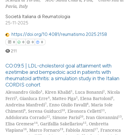
Pavia, Italy
Società Italiana di Reumatologia
25-11-2025
https://doi.org/10.4081/reumatismo.2025.2158
0
0
0
0
211
CO:09:5 | LDL-cholesterol goal attainment with
ezetimibe and bempedoic acid in patients with
rheumatoid arthritis: a simulation study in the Italian
0
Citing Publications
CORDIS cohort
0
Supporting
1
1
2
Alessandro Giollo
, Kiren Khalid
, Luca Bonanni
, Nicola
0
Mentioning
3
4
5
6
Ferri
, Gianluca Erre
, Matteo Piga
, Elena Bartoloni
,
7
8
Andreina Manfredi
, Enno Giulio Favalli
, Maria Sole
0
Contrasting
9
10
11
Chimenti
, Serena Guiducci
, Eleonora Celletti
,
12
20
13
Addolorata Corrado
, Simone Parisi
, Ivan Giovannini
,
14
15
Elisa Gremese
, Garifallia Sakellariou
, Ombretta
16
19
17
Viapiana
, Marco Fornaro
, Fabiola Atzeni
, Francesca