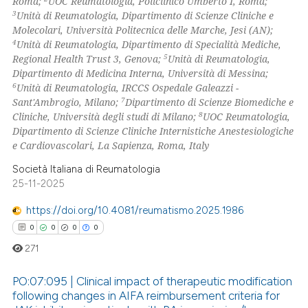
Roma;
UOC Reumatologia, Policlinico Umberto I, Roma;
3
Unità di Reumatologia, Dipartimento di Scienze Cliniche e
Molecolari, Università Politecnica delle Marche, Jesi (AN);
4
Unità di Reumatologia, Dipartimento di Specialità Mediche,
 how this article has been
5
Regional Health Trust 3, Genova;
Unità di Reumatologia,
ed at
scite.ai
Dipartimento di Medicina Interna, Università di Messina;
6
Unità di Reumatologia, IRCCS Ospedale Galeazzi -
te shows how a scientific paper
7
Sant'Ambrogio, Milano;
Dipartimento di Scienze Biomediche e
 been cited by providing the
8
Cliniche, Università degli studi di Milano;
UOC Reumatologia,
Dipartimento di Scienze Cliniche Internistiche Anestesiologiche
text of the citation, a
e Cardiovascolari, La Sapienza, Roma, Italy
ssification describing whether
supports, mentions, or contrasts
Società Italiana di Reumatologia
25-11-2025
 cited claim, and a label
icating in which section the
https://doi.org/10.4081/reumatismo.2025.1986
ation was made.
0
0
0
0
271
PO:07:095 | Clinical impact of therapeutic modification
following changes in AIFA reimbursement criteria for