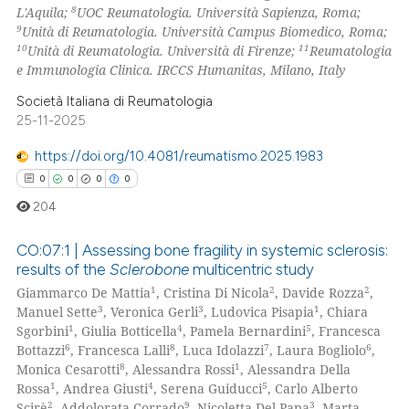
 been cited by providing the
8
L'Aquila;
UOC Reumatologia. Università Sapienza, Roma;
9
Unità di Reumatologia. Università Campus Biomedico, Roma;
text of the citation, a
10
11
Unità di Reumatologia. Università di Firenze;
Reumatologia
ssification describing whether
e Immunologia Clinica. IRCCS Humanitas, Milano, Italy
supports, mentions, or contrasts
Società Italiana di Reumatologia
 cited claim, and a label
25-11-2025
icating in which section the
ation was made.
https://doi.org/10.4081/reumatismo.2025.1983
0
0
0
0
204
CO:07:1 | Assessing bone fragility in systemic sclerosis:
results of the
Sclerobone
multicentric study
1
2
2
Giammarco De Mattia
, Cristina Di Nicola
, Davide Rozza
,
0
Citing Publications
3
3
1
Manuel Sette
, Veronica Gerli
, Ludovica Pisapia
, Chiara
0
Supporting
1
4
5
Sgorbini
, Giulia Botticella
, Pamela Bernardini
, Francesca
0
Mentioning
6
8
7
6
Bottazzi
, Francesca Lalli
, Luca Idolazzi
, Laura Bogliolo
,
8
1
Monica Cesarotti
, Alessandra Rossi
, Alessandra Della
0
Contrasting
1
4
5
Rossa
, Andrea Giusti
, Serena Guiducci
, Carlo Alberto
2
9
3
Scirè
, Addolorata Corrado
, Nicoletta Del Papa
, Marta