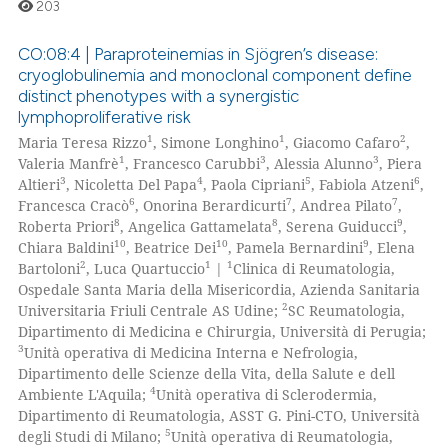
203
CO:08:4 | Paraproteinemias in Sjögren’s disease:
cryoglobulinemia and monoclonal component define
distinct phenotypes with a synergistic
0
Citing Publications
lymphoproliferative risk
0
Supporting
1
1
2
Maria Teresa Rizzo
, Simone Longhino
, Giacomo Cafaro
,
0
Mentioning
1
3
3
Valeria Manfrè
, Francesco Carubbi
, Alessia Alunno
, Piera
3
4
5
6
Altieri
, Nicoletta Del Papa
, Paola Cipriani
, Fabiola Atzeni
,
0
Contrasting
6
7
7
Francesca Cracò
, Onorina Berardicurti
, Andrea Pilato
,
8
8
9
Roberta Priori
, Angelica Gattamelata
, Serena Guiducci
,
10
10
9
Chiara Baldini
, Beatrice Dei
, Pamela Bernardini
, Elena
2
1
1
Bartoloni
, Luca Quartuccio
|
Clinica di Reumatologia,
Ospedale Santa Maria della Misericordia, Azienda Sanitaria
 how this article has been
2
Universitaria Friuli Centrale AS Udine;
SC Reumatologia,
ed at
scite.ai
Dipartimento di Medicina e Chirurgia, Università di Perugia;
3
Unità operativa di Medicina Interna e Nefrologia,
te shows how a scientific paper
Dipartimento delle Scienze della Vita, della Salute e dell
 been cited by providing the
4
Ambiente L'Aquila;
Unità operativa di Sclerodermia,
Dipartimento di Reumatologia, ASST G. Pini-CTO, Università
text of the citation, a
5
degli Studi di Milano;
Unità operativa di Reumatologia,
ssification describing whether