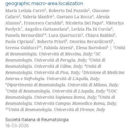
geographic macro-area localization
0
Citing Publications
1
2
Maria Letizia Currò
, Roberto Dal Pozzolo
, Giacomo
0
Supporting
2
3
4
Cafaro
, Valeria Manfrè
, Gaetano La Rocca
, Alessia
0
Mentioning
5
5
6
Alunno
, Francesco Carubbi
, Nicoletta Del Papa
, Viktoriya
7
8
9
Pavlych
, Angelica Gattamelata
, Letizia Pia Di Corcia
,
0
Contrasting
10
3
4
Pamela Bernardini
, Luca Quartuccio
, Chiara Baldini
,
7
8
9
Paola Cipriani
, Roberta Priori
, Onorina Berardicurti
,
10
1
2
1
Serena Guiducci
, Fabiola Atzeni
, Elena Bartoloni
|
Unità
2
di Reumatologia. Università di Messina, Italy;
SC
3
Reumatologia. Università di Perugia, Italy;
Unità di
 how this article has been
4
Reumatologia. Università di Udine, Italy;
Unità di
ed at
scite.ai
5
Reumatologia. Università di Pisa, Italy;
Divisione di Medicina
Interna e Nefrologia. Università di L'Aquila, Italy;
te shows how a scientific paper
6
Dipartimento di Reumatologia. Università di Milano, Italy;
 been cited by providing the
7
8
Unità di Reumatologia. Università di L'Aquila, Italy;
UOC
9
Reumatologia. Università Sapienza Roma, Italy;
Unità di
text of the citation, a
Reumatologia. Università Campus Biomedico Roma, Italy;
ssification describing whether
10
Unità di Reumatologia. Università di Firenze, Italy
supports, mentions, or contrasts
Società Italiana di Reumatologia
 cited claim, and a label
18-03-2026
icating in which section the