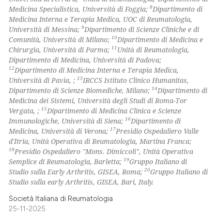
supports, mentions, or contrasts
8
Medicina Specialistica, Università di Foggia;
Dipartimento di
 cited claim, and a label
Medicina Interna e Terapia Medica, UOC di Reumatologia,
9
Università di Messina;
Dipartimento di Scienze Cliniche e di
icating in which section the
10
Comunità, Università di Milano;
Dipartimento di Medicina e
ation was made.
11
Chirurgia, Università di Parma;
Unità di Reumatologia,
Dipartimento di Medicina, Università di Padova;
12
Dipartimento di Medicina Interna e Terapia Medica,
13
Università di Pavia, ;
IRCCS Istituto Clinico Humanitas,
14
Dipartimento di Scienze Biomediche, Milano;
Dipartimento di
Medicina dei Sistemi, Università degli Studi di Roma-Tor
15
Vergata, ;
Dipartimento di Medicina Clinica e Scienze
16
Immunologiche, Università di Siena;
Dipartimento di
17
Medicina, Università di Verona;
Presidio Ospedaliero Valle
d'Itria, Unità Operativa di Reumatologia, Martina Franca;
18
Presidio Ospedaliero "Mons. Dimiccoli", Unità Operativa
19
Semplice di Reumatologia, Barletta;
Gruppo Italiano di
20
Studio sulla Early Arthritis, GISEA, Roma;
Gruppo Italiano di
Studio sulla early Arthritis, GISEA, Bari, Italy.
Società Italiana di Reumatologia
25-11-2025