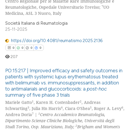
Centro Regionale per le Malattie Rare Immunologiche e
te shows how a scientific paper
7
Reumatologiche, Ospedale Universitario Treviso;
UO
 been cited by providing the
Medicina, ASL 3 Nuoro, Italy
text of the citation, a
Società Italiana di Reumatologia
ssification describing whether
25-11-2025
supports, mentions, or contrasts
https://doi.org/10.4081/reumatismo.2025.2136
 cited claim, and a label
0
0
0
0
icating in which section the
207
ation was made.
PO:15:217 | Improved efficacy and safety outcomes in
patients with systemic lupus erythematosus treated
with belimumab vs. immunosuppressants, in addition
0
Citing Publications
to antimalarials and glucocorticoids: a
post-hoc
0
Supporting
summary of five phase 3 trials
0
Mentioning
1
2
Mariele Gatto
, Karen H. Costenbader
, Andreas
3
4
5
6
Schwarting
, Julia Hn Harris
, Ciara O'Shea
, Roger A. Levy
,
0
Contrasting
7
1
Andrea Doria
|
Centro Accademico Reumatologia,
Dipartimento Scienze Cliniche Biologiche, Università degli
2
Studi Torino, Osp. Mauriziano, Italy;
Brigham and Women's