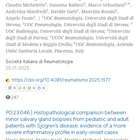
0
Mentioning
2
3
4|6
Claudio Micheletto
, Susanna Baltieri
, Marco Sebastiani
,
5
1
1
Andreina Manfredi
, Davide Gatti
, Maurizio Rossini
,
0
Contrasting
1
1
Angelo Fassio
. |
UOC Reumatologia, Università degli Studi di
2
3
Verona;
UOC Pneumologia, Università degli Studi di Verona;
4
UOC Radiologia, Università degli Studi di Verona;
Universita
5
degli Studi di Parma;
UUOC Reumatologia, Università degli
6
Studi di Modena e Reggio Emilia;
UOC Reumatologia, Azienda
 how this article has been
Unita' Sanitaria Locale, Piacenza, Italy
ed at
scite.ai
Società Italiana di Reumatologia
te shows how a scientific paper
25-11-2025
 been cited by providing the
https://doi.org/10.4081/reumatismo.2025.1977
text of the citation, a
0
0
0
0
ssification describing whether
247
supports, mentions, or contrasts
 cited claim, and a label
PO:23:046 | Histopathological comparison between
icating in which section the
minor salivary gland biopsies from pediatric and adult
ation was made.
patients with Sjögren’s disease: evidence of a more
0
Citing Publications
severe inflammatory profile in early-onset cases
0
Supporting
1
2
1
Flavia Riccio
, Mattia Neri
, Martina Mellone
, Immacolata