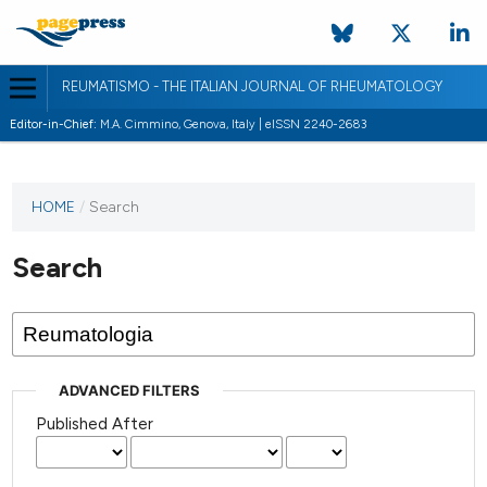
REUMATISMO - THE ITALIAN JOURNAL OF RHEUMATOLOGY
Editor-in-Chief:
M.A. Cimmino, Genova, Italy | eISSN 2240-2683
HOME
/
Search
Search
ADVANCED FILTERS
Published After