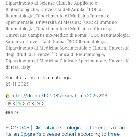
Dipartimento di Scienze Cliniche Applicate e
supports, mentions, or contrasts
6
Biotecnologiche, Università dell'Aquila;
UOC di
 cited claim, and a label
Reumatologia, Dipartimento di Medicina Interna e
7
Sperimentale, Università di Messina;
UOC di Immuno-
icating in which section the
Reumatologia, Dipartimento di Medicina e Chirurgia,
ation was made.
8
Università Campus Bio-Medico di Roma;
UOC Reumatologia,
9
Sapienza Università di Roma;
SOD Reumatologia,
Dipartimento di Medicina Sperimentale e Clinica, Università
10
degli Studi di Firenze;
Clinica di Reumatologia,
Dipartimento di Medicina Clinica e Sperimentale, Università
di Pisa, Italy
Società Italiana di Reumatologia
25-11-2025
https://doi.org/10.4081/reumatismo.2025.2119
0
0
0
0
979
PO:23:048 | Clinical and serological differences of an
Italian Sjögren’s disease cohort according to three