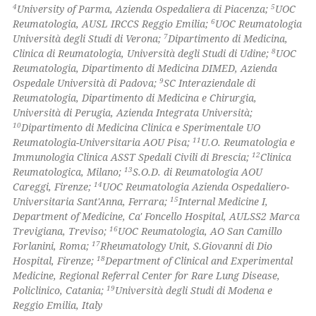
4
5
University of Parma, Azienda Ospedaliera di Piacenza;
UOC
ssification describing whether
6
Reumatologia, AUSL IRCCS Reggio Emilia;
UOC Reumatologia
supports, mentions, or contrasts
7
Università degli Studi di Verona;
Dipartimento di Medicina,
 cited claim, and a label
8
Clinica di Reumatologia, Università degli Studi di Udine;
UOC
Reumatologia, Dipartimento di Medicina DIMED, Azienda
icating in which section the
9
Ospedale Università di Padova;
SC Interaziendale di
ation was made.
Reumatologia, Dipartimento di Medicina e Chirurgia,
Università di Perugia, Azienda Integrata Università;
10
Dipartimento di Medicina Clinica e Sperimentale UO
11
Reumatologia-Universitaria AOU Pisa;
U.O. Reumatologia e
12
Immunologia Clinica ASST Spedali Civili di Brescia;
Clinica
13
Reumatologica, Milano;
S.O.D. di Reumatologia AOU
14
Careggi, Firenze;
UOC Reumatologia Azienda Ospedaliero-
15
Universitaria Sant'Anna, Ferrara;
Internal Medicine I,
Department of Medicine, Ca' Foncello Hospital, AULSS2 Marca
16
Trevigiana, Treviso;
UOC Reumatologia, AO San Camillo
17
Forlanini, Roma;
Rheumatology Unit, S.Giovanni di Dio
18
Hospital, Firenze;
Department of Clinical and Experimental
Medicine, Regional Referral Center for Rare Lung Disease,
19
Policlinico, Catania;
Università degli Studi di Modena e
Reggio Emilia, Italy