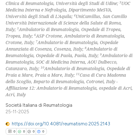
3
Clinica di Reumatologia, Università degli Studi di Udine;
UOC
Medicina Interna e Nefrologia, Dipartimento MeSVA,
 how this article has been
4
Università degli Studi di L'Aquila;
UniCamillus, San Camillo
ed at
scite.ai
Università Internazionale di Scienze della Salute di Roma,
5
Italy;
Ambulatorio di Reumatologia, Ospedale di Tropea,
te shows how a scientific paper
6
Tropea, Italy;
ASP Crotone, Ambulatorio di Reumatologia,
 been cited by providing the
7
Crotone, Italy;
Ambulatorio di Reumatologia, Ospedale
8
Annunziata di Cosenza, Cosenza, Italy;
Ambulatorio di
text of the citation, a
9
Reumatologia, Ospedale di Paola, Paola, Italy;
Ambulatorio di
ssification describing whether
Reumatologia, SOC di Medicina Interna, AOU Dulbecco,
supports, mentions, or contrasts
10
Catanzaro, Italy;
Ambulatorio di Reumatologia, Ospedale di
 cited claim, and a label
11
Praia a Mare, Praia a Mare, Italy;
Casa di Cura Madonna
dello Scoglio, Reparto di Reumatologia, Cotronei, Italy -
icating in which section the
Affiliazione 12: Ambulatorio di Reumatologia, ospedale di Acri,
ation was made.
Acri, Italy
Società Italiana di Reumatologia
25-11-2025
https://doi.org/10.4081/reumatismo.2025.2143
0
0
0
0