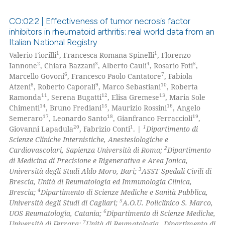
CO:02:2 | Effectiveness of tumor necrosis factor
inhibitors in rheumatoid arthritis: real world data from an
Italian National Registry
0
Citing Publications
1
1
Valerio Fiorilli
, Francesca Romana Spinelli
, Florenzo
0
Supporting
2
3
4
5
Iannone
, Chiara Bazzani
, Alberto Cauli
, Rosario Foti
,
0
Mentioning
6
7
Marcello Govoni
, Francesco Paolo Cantatore
, Fabiola
8
9
10
Atzeni
, Roberto Caporali
, Marco Sebastiani
, Roberta
0
Contrasting
11
12
13
Ramonda
, Serena Bugatti
, Elisa Gremese
, Maria Sole
14
15
16
Chimenti
, Bruno Frediani
, Maurizio Rossini
, Angelo
17
18
19
Semeraro
, Leonardo Santo
, Gianfranco Ferraccioli
,
20
1
1
Giovanni Lapadula
, Fabrizio Conti
. |
Dipartimento di
Scienze Cliniche Internistiche, Anestesiologiche e
 how this article has been
2
Cardiovascolari, Sapienza Università di Roma;
Dipartimento
ed at
scite.ai
di Medicina di Precisione e Rigenerativa e Area Jonica,
3
Università degli Studi Aldo Moro, Bari;
ASST Spedali Civili di
te shows how a scientific paper
Brescia, Unità di Reumatologia ed Immunologia Clinica,
 been cited by providing the
4
Brescia;
Dipartimento di Scienze Mediche e Sanità Pubblica,
5
Università degli Studi di Cagliari;
A.O.U. Policlinico S. Marco,
text of the citation, a
6
UOS Reumatologia, Catania;
Dipartimento di Scienze Mediche,
ssification describing whether
7
Università di Ferrara;
Unità di Reumatologia,
Dipartimento di