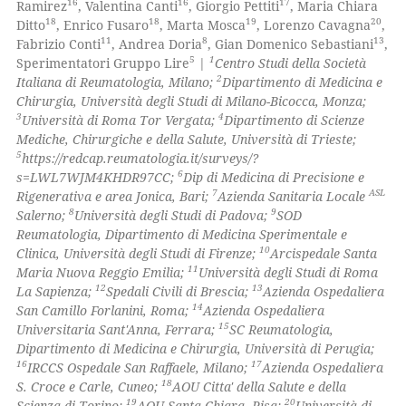
16
16
17
Ramirez
, Valentina Canti
, Giorgio Pettiti
, Maria Chiara
18
18
19
20
Ditto
, Enrico Fusaro
, Marta Mosca
, Lorenzo Cavagna
,
te shows how a scientific paper
11
8
13
Fabrizio Conti
, Andrea Doria
, Gian Domenico Sebastiani
,
 been cited by providing the
5
1
Sperimentatori Gruppo Lire
|
Centro Studi della Società
2
Italiana di Reumatologia, Milano;
Dipartimento di Medicina e
text of the citation, a
Chirurgia, Università degli Studi di Milano-Bicocca, Monza;
ssification describing whether
3
4
Università di Roma Tor Vergata;
Dipartimento di Scienze
supports, mentions, or contrasts
Mediche, Chirurgiche e della Salute, Università di Trieste;
 cited claim, and a label
5
https://redcap.reumatologia.it/surveys/?
6
s=LWL7WJM4KHDR97CC;
Dip di Medicina di Precisione e
icating in which section the
7
ASL
Rigenerativa e area Jonica, Bari;
Azienda Sanitaria Locale
ation was made.
8
9
Salerno;
Università degli Studi di Padova;
SOD
Reumatologia, Dipartimento di Medicina Sperimentale e
10
Clinica, Università degli Studi di Firenze;
Arcispedale Santa
11
Maria Nuova Reggio Emilia;
Università degli Studi di Roma
12
13
La Sapienza;
Spedali Civili di Brescia;
Azienda Ospedaliera
14
San Camillo Forlanini, Roma;
Azienda Ospedaliera
15
Universitaria Sant'Anna, Ferrara;
SC Reumatologia,
Dipartimento di Medicina e Chirurgia, Università di Perugia;
16
17
IRCCS Ospedale San Raffaele, Milano;
Azienda Ospedaliera
18
S. Croce e Carle, Cuneo;
AOU Citta' della Salute e della
19
20
Scienza di Torino;
AOU Santa Chiara, Pisa;
Università di