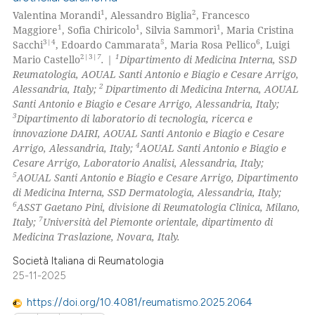
1
2
Valentina Morandi
, Alessandro Biglia
, Francesco
1
1
1
Maggiore
, Sofia Chiricolo
, Silvia Sammorì
, Maria Cristina
3|4
5
6
Sacchi
, Edoardo Cammarata
, Maria Rosa Pellico
, Luigi
2|3|
7
1
Mario Castello
. |
Dipartimento di Medicina Interna,
SS
D
Reumatologia, AOUAL Santi Antonio e Biagio e Cesare Arrigo,
2
Alessandria, Italy;
Dipartimento di Medicina Interna, AOUAL
Santi Antonio e Biagio e Cesare Arrigo, Alessandria, Italy;
3
Dipartimento di laboratorio di tecnologia, ricerca e
innovazione DAIRI, AOUAL Santi Antonio e Biagio e Cesare
4
Arrigo, Alessandria, Italy;
AOUAL Santi Antonio e Biagio e
Cesare Arrigo, Laboratorio Analisi, Alessandria, Italy;
5
AOUAL Santi
Antonio e Biagio e Cesare Arrigo, Dipartimento
di Medicina Interna, SSD Dermatologia, Alessandria, Italy;
6
ASST Gaetano
Pini, divisione di Reumatologia Clinica, Milano,
7
Italy;
Università del Piemonte orientale, dipartimento di
Medicina Traslazione, Novara, Italy.
Società Italiana di Reumatologia
25-11-2025
https://doi.org/10.4081/reumatismo.2025.2064