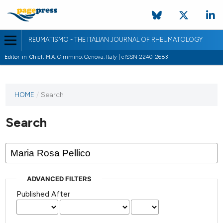
REUMATISMO - THE ITALIAN JOURNAL OF RHEUMATOLOGY
Editor-in-Chief:
M.A. Cimmino, Genova, Italy | eISSN 2240-2683
HOME
/
Search
Search
ADVANCED FILTERS
Published After