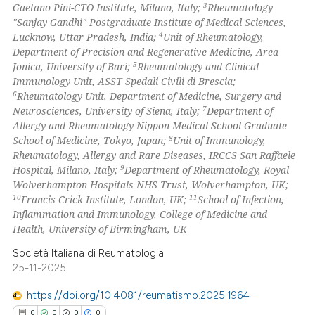
3
Gaetano Pini-CTO Institute, Milano, Italy;
Rheumatology
"Sanjay Gandhi" Postgraduate Institute of Medical Sciences,
te shows how a scientific paper
4
Lucknow, Uttar Pradesh, India;
Unit of Rheumatology,
 been cited by providing the
Department of Precision and Regenerative Medicine, Area
5
Jonica, University of Bari;
Rheumatology and Clinical
text of the citation, a
Immunology Unit, ASST Spedali Civili di Brescia;
ssification describing whether
6
Rheumatology Unit, Department of Medicine, Surgery and
supports, mentions, or contrasts
7
Neurosciences, University of Siena, Italy;
Department of
 cited claim, and a label
Allergy and Rheumatology Nippon Medical School Graduate
8
School of Medicine, Tokyo, Japan;
Unit of Immunology,
icating in which section the
Rheumatology, Allergy and Rare Diseases, IRCCS San Raffaele
ation was made.
9
Hospital, Milano, Italy;
Department of Rheumatology, Royal
Wolverhampton Hospitals NHS Trust, Wolverhampton, UK;
10
11
Francis Crick Institute, London, UK;
School of Infection,
Inflammation and Immunology, College of Medicine and
Health, University of Birmingham, UK
Società Italiana di Reumatologia
25-11-2025
https://doi.org/10.4081/reumatismo.2025.1964
0
0
0
0