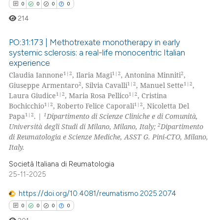
0
0
0
0
214
PO:31:173 | Methotrexate monotherapy in early
systemic sclerosis: a real-life monocentric Italian
experience
0
Citing Publications
1|2
1|2
2
Claudia Iannone
, Ilaria Magi
, Antonina Minniti
,
0
Supporting
2
1|2
1|2
Giuseppe Armentaro
, Silvia Cavalli
, Manuel Sette
,
0
Mentioning
1|2
1|2
Laura Giudice
, Maria Rosa Pellico
, Cristina
1|2
1|2
Bochicchio
, Roberto Felice Caporali
, Nicoletta Del
0
Contrasting
1|2
1
Papa
. |
Dipartimento di Scienze Cliniche e di Comunità,
2
Università degli Studi di Milano, Milano, Italy;
Dipartimento
di Reumatologia e Scienze Mediche, ASST G. Pini-CTO, Milano,
Italy.
 how this article has been
Società Italiana di Reumatologia
ed at
scite.ai
25-11-2025
https://doi.org/10.4081/reumatismo.2025.2074
te shows how a scientific paper
0
0
0
0
 been cited by providing the