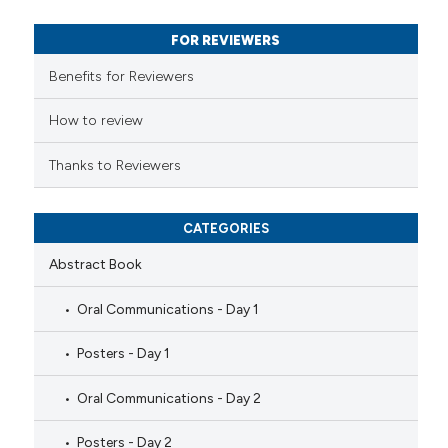
ssification describing whether
FOR REVIEWERS
supports, mentions, or contrasts
 cited claim, and a label
Benefits for Reviewers
icating in which section the
ation was made.
How to review
Thanks to Reviewers
CATEGORIES
Abstract Book
Oral Communications - Day 1
Posters - Day 1
Oral Communications - Day 2
Posters - Day 2