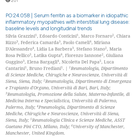
text of the citation, a
201
ssification describing whether
PO:24:058 | Serum ferritin as a biomarker in idiopathic
supports, mentions, or contrasts
inflammatory myopathies with interstitial lung disease:
 cited claim, and a label
baseline levels and longitudinal trends
0
Citing Publications
icating in which section the
1
1
2
Silvia Grazzini
, Edoardo Conticini
, Marco Fornaro
, Chiara
0
Supporting
ation was made.
3
3
4
Rizzo
, Federica Camarda
, Paolo Cameli
, Miriana
0
Mentioning
4
3
2
D'Alessandro
, Lidia La Barbera
, Stefano Stano
, Maria
5
6
2
Rosa Pellico
, Latika Gupta
, Florenzo Iannone
, Giuliana
0
Contrasting
3
4
5
Guggino
, Elena Bargagli
, Nicoletta Del Papa
, Luca
1
1
1
Cantarini
, Bruno Frediani
. |
Reumatologia, Dipartimento
di Scienze Mediche, Chirugiche e Neuroscienze, Università di
2
Siena, Siena, Italy;
Reumatologia, Dipartimento di Emergenza
e Trapianto d'Organo, Università di Bari, Bari, Italy;
 how this article has been
3
Reumatologia, Promozione della Salute, Materno-Infantile, di
ed at
scite.ai
Medicina Interna e Specialistica, Università di Palermo,
4
Palermo, Italy;
Pneumologia, Dipartimento di Scienze
te shows how a scientific paper
Mediche, Chirugiche e Neuroscienze, Università di Siena,
 been cited by providing the
5
Siena, Italy;
Reumatologia Clinica e Scienze Mediche, ASST
6
Gaetano Pini CTO, Milano, Italy;
University of Manchester,
text of the citation, a
Manchester, United Kingdom.
ssification describing whether