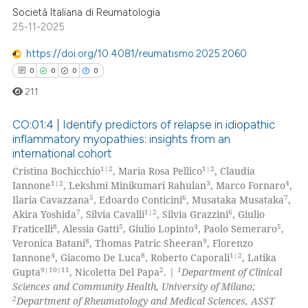
supports, mentions, or contrasts
Società Italiana di Reumatologia
25-11-2025
 cited claim, and a label
icating in which section the
https://doi.org/10.4081/reumatismo.2025.2060
ation was made.
0
0
0
0
211
CO:01:4 | Identify predictors of relapse in idiopathic
inflammatory myopathies: insights from an
international cohort
0
Citing Publications
1|2
1|2
Cristina Bochicchio
, Maria Rosa Pellico
, Claudia
0
Supporting
1|2
3
4
Iannone
, Lekshmi Minikumari Rahulan
, Marco Fornaro
,
0
Mentioning
5
6
7
Ilaria Cavazzana
, Edoardo Conticini
, Musataka Musataka
,
7
1|2
6
Akira Yoshida
, Silvia Cavalli
, Silvia Grazzini
, Giulio
0
Contrasting
8
5
4
5
Fraticelli
, Alessia Gatti
, Giulio Lopinto
, Paolo Semeraro
,
8
9
Veronica Batani
, Thomas Patric Sheeran
, Florenzo
4
8
1|2
Iannone
, Giacomo De Luca
, Roberto Caporali
, Latika
9|10|11
2
1
Gupta
, Nicoletta Del Papa
. |
Department of Clinical
Sciences and Community Health, University of Milano;
 how this article has been
2
Department of Rheumatology and Medical Sciences, ASST
ed at
scite.ai