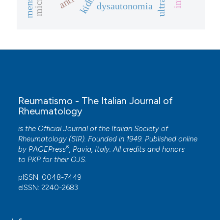
kidney
dysautonomia
Reumatismo - The Italian Journal of
Rheumatology
is the Official Journal of the Italian Society of
Rheumatology (SIR). Founded in 1949. Published online
®
by
PAGEPress
, Pavia, Italy. All credits and honors
to
PKP
for their
OJS
.
pISSN: 0048-7449
eISSN: 2240-2683