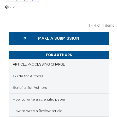
281
1 - 4 of 4 items
0
Citing Publications
MAKE A SUBMISSION
0
Supporting
0
Mentioning
0
Contrasting
FOR AUTHORS
ARTICLE PROCESSING CHARGE
Guide for Authors
 how this article has been
Benefits for Authors
ed at
scite.ai
How to write a scientific paper
te shows how a scientific paper
 been cited by providing the
How to write a Review article
text of the citation, a