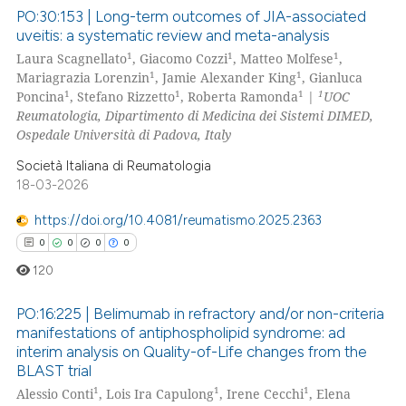
 been cited by providing the
PO:30:153 | Long-term outcomes of JIA-associated
text of the citation, a
uveitis: a systematic review and meta-analysis
ssification describing whether
1
1
1
Laura Scagnellato
, Giacomo Cozzi
, Matteo Molfese
,
0
Citing Publications
1
1
supports, mentions, or contrasts
Mariagrazia Lorenzin
, Jamie Alexander King
, Gianluca
0
Supporting
1
1
1
1
Poncina
, Stefano Rizzetto
, Roberta Ramonda
|
UOC
 cited claim, and a label
0
Mentioning
Reumatologia, Dipartimento di Medicina dei Sistemi DIMED,
icating in which section the
Ospedale Università di Padova, Italy
0
Contrasting
ation was made.
Società Italiana di Reumatologia
18-03-2026
https://doi.org/10.4081/reumatismo.2025.2363
 how this article has been
0
0
0
0
ed at
scite.ai
120
te shows how a scientific paper
PO:16:225 | Belimumab in refractory and/or non-criteria
 been cited by providing the
manifestations of antiphospholipid syndrome: ad
text of the citation, a
interim analysis on Quality-of-Life changes from the
0
Citing Publications
ssification describing whether
BLAST trial
0
Supporting
1
1
1
supports, mentions, or contrasts
Alessio Conti
, Lois Ira Capulong
, Irene Cecchi
, Elena