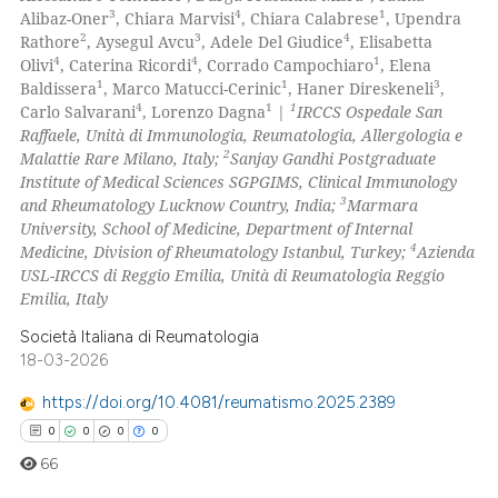
0
Supporting
3
4
1
Alibaz-Oner
, Chiara Marvisi
, Chiara Calabrese
, Upendra
0
Mentioning
2
3
4
Rathore
, Aysegul Avcu
, Adele Del Giudice
, Elisabetta
4
4
1
Olivi
, Caterina Ricordi
, Corrado Campochiaro
, Elena
0
Contrasting
1
1
3
Baldissera
, Marco Matucci-Cerinic
, Haner Direskeneli
,
4
1
1
Carlo Salvarani
, Lorenzo Dagna
|
IRCCS Ospedale San
Raffaele, Unità di Immunologia, Reumatologia, Allergologia e
2
Malattie Rare Milano, Italy;
Sanjay Gandhi Postgraduate
Institute of Medical Sciences SGPGIMS, Clinical Immunology
 how this article has been
3
and Rheumatology Lucknow Country, India;
Marmara
ed at
scite.ai
University, School of Medicine, Department of Internal
4
Medicine, Division of Rheumatology Istanbul, Turkey;
Azienda
te shows how a scientific paper
USL-IRCCS di Reggio Emilia, Unità di Reumatologia Reggio
 been cited by providing the
Emilia, Italy
text of the citation, a
Società Italiana di Reumatologia
ssification describing whether
18-03-2026
supports, mentions, or contrasts
https://doi.org/10.4081/reumatismo.2025.2389
 cited claim, and a label
0
0
0
0
icating in which section the
66
ation was made.