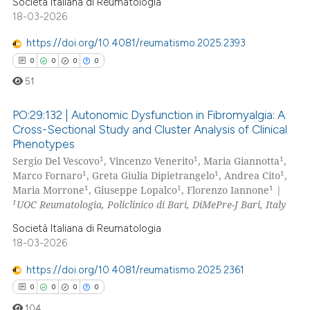
Società Italiana di Reumatologia
18-03-2026
https://doi.org/10.4081/reumatismo.2025.2393
 how this article has been
0
0
0
0
ed at
scite.ai
51
te shows how a scientific paper
PO:29:132 | Autonomic Dysfunction in Fibromyalgia: A
 been cited by providing the
Cross-Sectional Study and Cluster Analysis of Clinical
text of the citation, a
Phenotypes
0
Citing Publications
ssification describing whether
1
1
1
Sergio Del Vescovo
, Vincenzo Venerito
, Maria Giannotta
,
0
Supporting
1
1
1
Marco Fornaro
, Greta Giulia Dipietrangelo
, Andrea Cito
,
supports, mentions, or contrasts
0
Mentioning
1
1
1
Maria Morrone
, Giuseppe Lopalco
, Florenzo Iannone
|
 cited claim, and a label
1
UOC Reumatologia, Policlinico di Bari, DiMePre-J Bari, Italy
0
Contrasting
icating in which section the
Società Italiana di Reumatologia
ation was made.
18-03-2026
https://doi.org/10.4081/reumatismo.2025.2361
 how this article has been
0
0
0
0
ed at
scite.ai
104