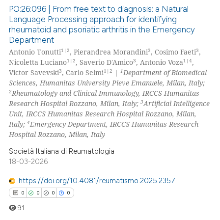
PO:26:096 | From free text to diagnosis: a Natural
Language Processing approach for identifying
rheumatoid and psoriatic arthritis in the Emergency
0
Citing Publications
Department
0
Supporting
1|2
3
3
Antonio Tonutti
, Pierandrea Morandini
, Cosimo Faeti
,
0
Mentioning
1|2
3
1|4
Nicoletta Luciano
, Saverio D'Amico
, Antonio Voza
,
3
1|2
1
Victor Savevski
, Carlo Selmi
|
Department of Biomedical
0
Contrasting
Sciences, Humanitas University Pieve Emanuele, Milan, Italy;
2
Rheumatology and Clinical Immunology, IRCCS Humanitas
3
Research Hospital Rozzano, Milan, Italy;
Artificial Intelligence
Unit, IRCCS Humanitas Research Hospital Rozzano, Milan,
4
Italy;
Emergency Department, IRCCS Humanitas Research
 how this article has been
Hospital Rozzano, Milan, Italy
ed at
scite.ai
Società Italiana di Reumatologia
te shows how a scientific paper
18-03-2026
 been cited by providing the
https://doi.org/10.4081/reumatismo.2025.2357
text of the citation, a
0
0
0
0
ssification describing whether
91
supports, mentions, or contrasts