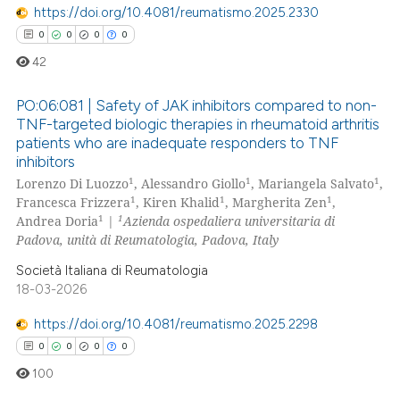
 how this article has been
https://doi.org/10.4081/reumatismo.2025.2330
ed at
scite.ai
0
0
0
0
42
te shows how a scientific paper
 been cited by providing the
PO:06:081 | Safety of JAK inhibitors compared to non-
text of the citation, a
TNF-targeted biologic therapies in rheumatoid arthritis
ssification describing whether
patients who are inadequate responders to TNF
0
Citing Publications
inhibitors
supports, mentions, or contrasts
0
Supporting
1
1
1
Lorenzo Di Luozzo
, Alessandro Giollo
, Mariangela Salvato
,
 cited claim, and a label
0
Mentioning
1
1
1
Francesca Frizzera
, Kiren Khalid
, Margherita Zen
,
icating in which section the
1
1
Andrea Doria
|
Azienda ospedaliera universitaria di
0
Contrasting
ation was made.
Padova, unità di Reumatologia, Padova, Italy
Società Italiana di Reumatologia
18-03-2026
 how this article has been
https://doi.org/10.4081/reumatismo.2025.2298
ed at
scite.ai
0
0
0
0
100
te shows how a scientific paper