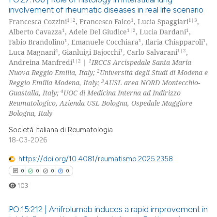
involvement of rheumatic diseases in real life scenario
1|2
1
1|3
Francesca Cozzini
, Francesco Falco
, Lucia Spaggiari
,
0
Citing Publications
1
1|2
1
Alberto Cavazza
, Adele Del Giudice
, Lucia Dardani
,
0
Supporting
1
1
1
Fabio Brandolino
, Emanuele Cocchiara
, Ilaria Chiapparoli
,
0
Mentioning
4
1
1|2
Luca Magnani
, Gianluigi Bajocchi
, Carlo Salvarani
,
1|2
1
Andreina Manfredi
|
IRCCS Arcispedale Santa Maria
0
Contrasting
2
Nuova Reggio Emilia, Italy;
Università degli Studi di Modena e
3
Reggio Emilia Modena, Italy;
AUSL area NORD Montecchio-
4
Guastalla, Italy;
UOC di Medicina Interna ad Indirizzo
Reumatologico, Azienda USL Bologna, Ospedale Maggiore
Bologna, Italy
 how this article has been
ed at
scite.ai
Società Italiana di Reumatologia
18-03-2026
te shows how a scientific paper
https://doi.org/10.4081/reumatismo.2025.2358
 been cited by providing the
0
0
0
0
text of the citation, a
103
ssification describing whether
supports, mentions, or contrasts
PO:15:212 | Anifrolumab induces a rapid improvement in
 cited claim, and a label