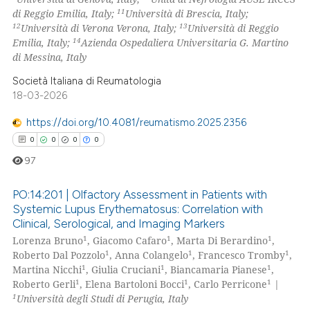
11
di Reggio Emilia, Italy;
Università di Brescia, Italy;
text of the citation, a
12
13
Università di Verona Verona, Italy;
Università di Reggio
ssification describing whether
14
Emilia, Italy;
Azienda Ospedaliera Universitaria G. Martino
supports, mentions, or contrasts
di Messina, Italy
 cited claim, and a label
Società Italiana di Reumatologia
icating in which section the
18-03-2026
ation was made.
https://doi.org/10.4081/reumatismo.2025.2356
0
0
0
0
97
PO:14:201 | Olfactory Assessment in Patients with
Systemic Lupus Erythematosus: Correlation with
Clinical, Serological, and Imaging Markers
0
Citing Publications
1
1
1
Lorenza Bruno
, Giacomo Cafaro
, Marta Di Berardino
,
0
Supporting
1
1
1
Roberto Dal Pozzolo
, Anna Colangelo
, Francesco Tromby
,
0
Mentioning
1
1
1
Martina Nicchi
, Giulia Cruciani
, Biancamaria Pianese
,
1
1
1
Roberto Gerli
, Elena Bartoloni Bocci
, Carlo Perricone
|
0
Contrasting
1
Università degli Studi di Perugia, Italy