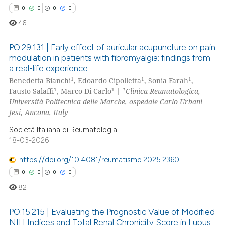
0
0
0
0
text of the citation, a
46
ssification describing whether
supports, mentions, or contrasts
PO:29:131 | Early effect of auricular acupuncture on pain
 cited claim, and a label
modulation in patients with fibromyalgia: findings from
icating in which section the
a real-life experience
0
Citing Publications
ation was made.
1
1
1
Benedetta Bianchi
, Edoardo Cipolletta
, Sonia Farah
,
0
Supporting
1
1
1
Fausto Salaffi
, Marco Di Carlo
|
Clinica Reumatologica,
0
Mentioning
Università Politecnica delle Marche, ospedale Carlo Urbani
Jesi, Ancona, Italy
0
Contrasting
Società Italiana di Reumatologia
18-03-2026
https://doi.org/10.4081/reumatismo.2025.2360
 how this article has been
0
0
0
0
ed at
scite.ai
82
te shows how a scientific paper
PO:15:215 | Evaluating the Prognostic Value of Modified
 been cited by providing the
NIH Indices and Total Renal Chronicity Score in Lupus