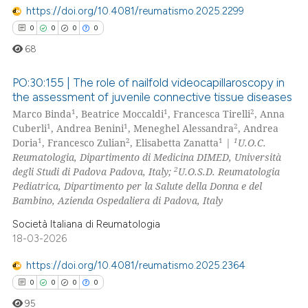
https://doi.org/10.4081/reumatismo.2025.2299
0
0
0
0
68
PO:30:155 | The role of nailfold videocapillaroscopy in
the assessment of juvenile connective tissue diseases
1
1
2
Marco Binda
, Beatrice Moccaldi
, Francesca Tirelli
, Anna
0
Citing Publications
1
1
2
Cuberli
, Andrea Benini
, Meneghel Alessandra
, Andrea
0
Supporting
1
2
1
1
Doria
, Francesco Zulian
, Elisabetta Zanatta
|
U.O.C.
0
Mentioning
Reumatologia, Dipartimento di Medicina DIMED, Università
2
degli Studi di Padova Padova, Italy;
U.O.S.D. Reumatologia
0
Contrasting
Pediatrica, Dipartimento per la Salute della Donna e del
Bambino, Azienda Ospedaliera di Padova, Italy
Società Italiana di Reumatologia
18-03-2026
 how this article has been
ed at
scite.ai
https://doi.org/10.4081/reumatismo.2025.2364
0
0
0
0
te shows how a scientific paper
95