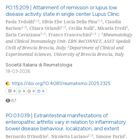
 cited claim, and a label
PO:15:209 | Attainment of remission or lupus low
icating in which section the
disease activity state in single center Lupus Clinic
ation was made.
1|2
1|2
Paola Tedoldi
, Silvia Ebe Lucia Della Pina
, Claudia
0
Citing Publications
1|2
1|2
1
2
Barison
, Chiara Orlandi
, Cecilia Nalli
, Micaela Fredi
,
0
Supporting
1|2
1|2
1
Ilaria Cavazzana
, Franco Franceschini
|
Rheumatology
0
Mentioning
and Clinical Immunology Unit- ERN ReCONNET, ASST Spedali
2
Civili of Brescia Brescia, Italy;
Department of Clinical and
0
Contrasting
Experimental Sciences, University of Brescia Brescia, Italy
Società Italiana di Reumatologia
18-03-2026
 how this article has been
https://doi.org/10.4081/reumatismo.2025.2325
ed at
scite.ai
0
0
0
0
87
te shows how a scientific paper
 been cited by providing the
PO:03:039 | Extraintestinal manifestations of
text of the citation, a
enteropathic arthritis vary in relation to inflammatory
ssification describing whether
bowel disease behaviour, localization, and extent
0
Citing Publications
1
2|3
1
supports, mentions, or contrasts
Bernardo D'Onofrio
, Nicoletta Luciano
, Simone Parisi
,