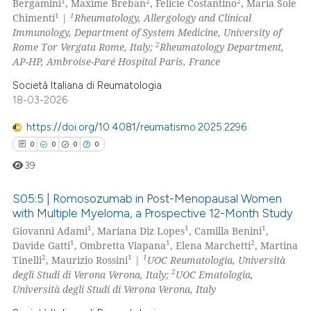
1
2
2
Bergamini
, Maxime Breban
, Felicie Costantino
, Maria Sole
ation was made.
0
Mentioning
1
1
Chimenti
|
Rheumatology, Allergology and Clinical
Immunology, Department of System Medicine, University of
0
Contrasting
2
Rome Tor Vergata Rome, Italy;
Rheumatology Department,
AP-HP, Ambroise-Paré Hospital Paris, France
Società Italiana di Reumatologia
18-03-2026
 how this article has been
ed at
scite.ai
https://doi.org/10.4081/reumatismo.2025.2296
0
0
0
0
te shows how a scientific paper
39
 been cited by providing the
text of the citation, a
S05:5 | Romosozumab in Post-Menopausal Women
ssification describing whether
with Multiple Myeloma, a Prospective 12-Month Study
1
1
1
supports, mentions, or contrasts
Giovanni Adami
, Mariana Diz Lopes
, Camilla Benini
,
0
Citing Publications
1
1
2
Davide Gatti
, Ombretta Viapana
, Elena Marchetti
, Martina
 cited claim, and a label
0
Supporting
2
1
1
Tinelli
, Maurizio Rossini
|
UOC Reumatologia, Università
icating in which section the
0
Mentioning
2
degli Studi di Verona Verona, Italy;
UOC Ematologia,
ation was made.
Università degli Studi di Verona Verona, Italy
0
Contrasting