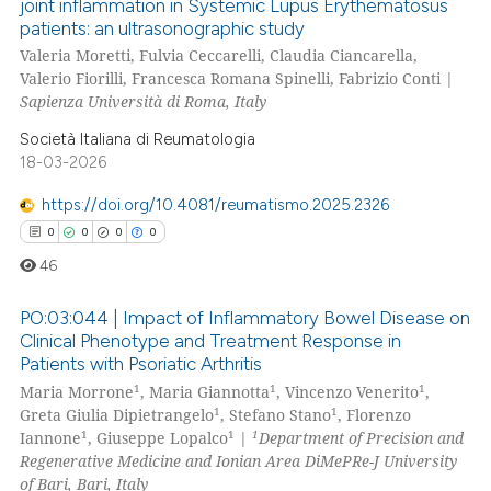
joint inflammation in Systemic Lupus Erythematosus
icating in which section the
patients: an ultrasonographic study
0
Citing Publications
ation was made.
Valeria Moretti, Fulvia Ceccarelli, Claudia Ciancarella,
0
Supporting
Valerio Fiorilli, Francesca Romana Spinelli, Fabrizio Conti |
0
Mentioning
Sapienza Università di Roma, Italy
0
Contrasting
Società Italiana di Reumatologia
18-03-2026
https://doi.org/10.4081/reumatismo.2025.2326
0
0
0
0
 how this article has been
46
ed at
scite.ai
PO:03:044 | Impact of Inflammatory Bowel Disease on
te shows how a scientific paper
Clinical Phenotype and Treatment Response in
 been cited by providing the
Patients with Psoriatic Arthritis
0
Citing Publications
text of the citation, a
1
1
1
Maria Morrone
, Maria Giannotta
, Vincenzo Venerito
,
0
Supporting
ssification describing whether
1
1
Greta Giulia Dipietrangelo
, Stefano Stano
, Florenzo
0
Mentioning
1
1
1
supports, mentions, or contrasts
Iannone
, Giuseppe Lopalco
|
Department of Precision and
Regenerative Medicine and Ionian Area DiMePRe-J University
 cited claim, and a label
0
Contrasting
of Bari, Bari, Italy