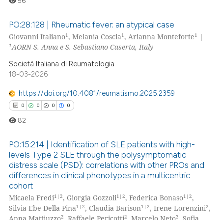
56
ed at
scite.ai
PO:28:128 | Rheumatic fever: an atypical case
te shows how a scientific paper
1
1
1
Giovanni Italiano
, Melania Coscia
, Arianna Monteforte
|
 been cited by providing the
1
AORN S. Anna e S. Sebastiano Caserta, Italy
0
Citing Publications
text of the citation, a
0
Supporting
Società Italiana di Reumatologia
ssification describing whether
18-03-2026
0
Mentioning
supports, mentions, or contrasts
 cited claim, and a label
0
Contrasting
https://doi.org/10.4081/reumatismo.2025.2359
icating in which section the
0
0
0
0
ation was made.
82
 how this article has been
PO:15:214 | Identification of SLE patients with high-
levels Type 2 SLE through the polysymptomatic
ed at
scite.ai
distress scale (PSD): correlations with other PROs and
0
Citing Publications
differences in clinical phenotypes in a multicentric
te shows how a scientific paper
0
Supporting
cohort
 been cited by providing the
0
Mentioning
1|2
1|2
1|2
Micaela Fredi
, Giorgia Gozzoli
, Federica Bonaso
,
text of the citation, a
1|2
1|2
2
Silvia Ebe Della Pina
, Claudia Barison
, Irene Lorenzini
,
0
Contrasting
ssification describing whether
2
2
3
Anna Mattiuzzo
, Raffaele Pericotti
, Marcelo Neto
, Sofia