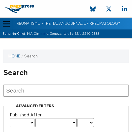
REUMATISMO - THE ITALIAN JOURNAL OF RHEUMATOLOGY
Editor-in-Chief:
M.A. Cimmino, Genova, Italy | eISSN 2240-2683
HOME
/
Search
Search
ADVANCED FILTERS
Published After