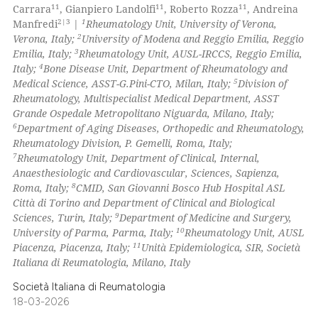
11
11
11
Carrara
, Gianpiero Landolfi
, Roberto Rozza
, Andreina
2|3
1
Manfredi
|
Rheumatology Unit, University of Verona,
2
Verona, Italy;
University of Modena and Reggio Emilia, Reggio
3
Emilia, Italy;
Rheumatology Unit, AUSL-IRCCS, Reggio Emilia,
 how this article has been
4
Italy;
Bone Disease Unit, Department of Rheumatology and
ed at
scite.ai
5
Medical Science, ASST-G.Pini-CTO, Milan, Italy;
Division of
Rheumatology, Multispecialist Medical Department, ASST
te shows how a scientific paper
Grande Ospedale Metropolitano Niguarda, Milano, Italy;
 been cited by providing the
6
Department of Aging Diseases, Orthopedic and Rheumatology,
Rheumatology Division, P. Gemelli, Roma, Italy;
text of the citation, a
7
Rheumatology Unit, Department of Clinical, Internal,
ssification describing whether
Anaesthesiologic and Cardiovascular, Sciences, Sapienza,
supports, mentions, or contrasts
8
Roma, Italy;
CMID, San Giovanni Bosco Hub Hospital ASL
 cited claim, and a label
Città di Torino and Department of Clinical and Biological
9
Sciences, Turin, Italy;
Department of Medicine and Surgery,
icating in which section the
10
University of Parma, Parma, Italy;
Rheumatology Unit, AUSL
ation was made.
11
Piacenza, Piacenza, Italy;
Unità Epidemiologica, SIR, Società
Italiana di Reumatologia, Milano, Italy
Società Italiana di Reumatologia
18-03-2026