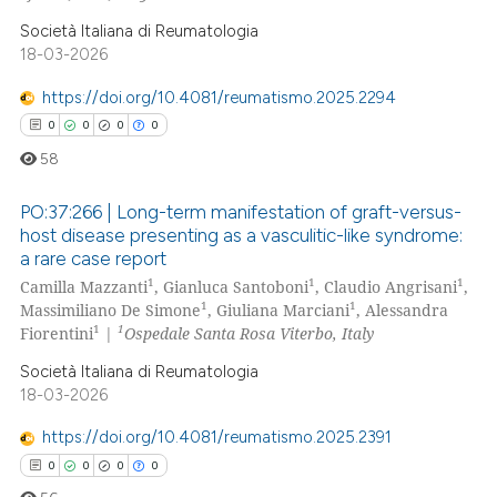
icating in which section the
Società Italiana di Reumatologia
ation was made.
18-03-2026
 how this article has been
https://doi.org/10.4081/reumatismo.2025.2294
ed at
scite.ai
0
0
0
0
58
te shows how a scientific paper
 been cited by providing the
PO:37:266 | Long-term manifestation of graft-versus-
text of the citation, a
host disease presenting as a vasculitic-like syndrome:
ssification describing whether
a rare case report
0
Citing Publications
1
1
1
supports, mentions, or contrasts
Camilla Mazzanti
, Gianluca Santoboni
, Claudio Angrisani
,
0
Supporting
1
1
Massimiliano De Simone
, Giuliana Marciani
, Alessandra
 cited claim, and a label
0
Mentioning
1
1
Fiorentini
|
Ospedale Santa Rosa Viterbo, Italy
icating in which section the
0
Contrasting
Società Italiana di Reumatologia
ation was made.
18-03-2026
https://doi.org/10.4081/reumatismo.2025.2391
0
0
0
0
 how this article has been