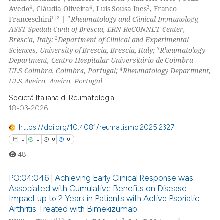
4
4
3
Avedo
, Clàudia Oliveira
, Luis Sousa Ines
, Franco
supports, mentions, or contrasts
1|2
1
Franceschini
|
Rheumatology and Clinical Immunology,
 cited claim, and a label
ASST Spedali Civili of Brescia, ERN-ReCONNET Center,
icating in which section the
2
Brescia, Italy;
Department of Clinical and Experimental
 how this article has been
ation was made.
3
Sciences, University of Brescia, Brescia, Italy;
Rheumatology
ed at
scite.ai
Department, Centro Hospitalar Universitário de Coimbra -
4
ULS Coimbra, Coimbra, Portugal;
Rheumatology Department,
te shows how a scientific paper
ULS Aveiro, Aveiro, Portugal
 been cited by providing the
Società Italiana di Reumatologia
text of the citation, a
18-03-2026
ssification describing whether
https://doi.org/10.4081/reumatismo.2025.2327
supports, mentions, or contrasts
0
0
0
0
 cited claim, and a label
icating in which section the
48
ation was made.
PO:04:046 | Achieving Early Clinical Response was
Associated with Cumulative Benefits on Disease
Impact up to 2 Years in Patients with Active Psoriatic
0
Citing Publications
Arthritis Treated with Bimekizumab
0
Supporting
1|2
3
4