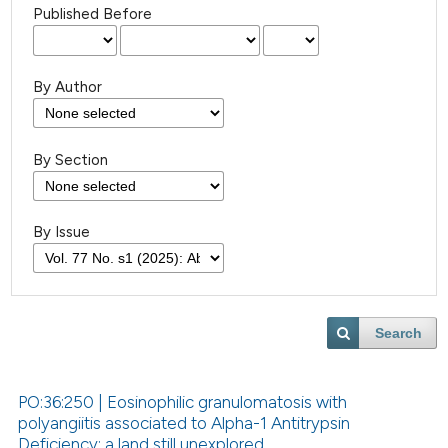
Published Before
By Author
By Section
By Issue
Search
PO:36:250 | Eosinophilic granulomatosis with
polyangiitis associated to Alpha-1 Antitrypsin
Deficiency: a land still unexplored