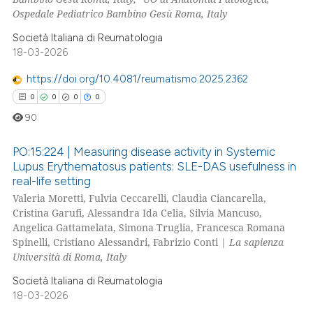
Ospedale Pediatrico Bambino Gesù Roma, Italy
Società Italiana di Reumatologia
18-03-2026
 how this article has been
ed at
scite.ai
https://doi.org/10.4081/reumatismo.2025.2362
0
0
0
0
te shows how a scientific paper
90
 been cited by providing the
text of the citation, a
PO:15:224 | Measuring disease activity in Systemic
ssification describing whether
Lupus Erythematosus patients: SLE-DAS usefulness in
real-life setting
supports, mentions, or contrasts
0
Citing Publications
Valeria Moretti, Fulvia Ceccarelli, Claudia Ciancarella,
 cited claim, and a label
0
Supporting
Cristina Garufi, Alessandra Ida Celia, Silvia Mancuso,
icating in which section the
0
Mentioning
Angelica Gattamelata, Simona Truglia, Francesca Romana
ation was made.
Spinelli, Cristiano Alessandri, Fabrizio Conti |
La sapienza
0
Contrasting
Università di Roma, Italy
Società Italiana di Reumatologia
18-03-2026