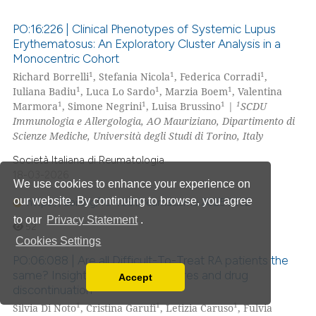
 been cited by providing the
text of the citation, a
PO:16:226 | Clinical Phenotypes of Systemic Lupus
ssification describing whether
Erythematosus: An Exploratory Cluster Analysis in a
Monocentric Cohort
supports, mentions, or contrasts
0
Citing Publications
1
1
1
Richard Borrelli
, Stefania Nicola
, Federica Corradi
,
 cited claim, and a label
0
Supporting
1
1
1
Iuliana Badiu
, Luca Lo Sardo
, Marzia Boem
, Valentina
icating in which section the
0
Mentioning
1
1
1
1
Marmora
, Simone Negrini
, Luisa Brussino
|
SCDU
ation was made.
Immunologia e Allergologia, AO Mauriziano, Dipartimento di
0
Contrasting
Scienze Mediche, Università degli Studi di Torino, Italy
Società Italiana di Reumatologia
18-03-2026
We use cookies to enhance your experience on
 how this article has been
our website. By continuing to browse, you agree
https://doi.org/10.4081/reumatismo.2025.2332
ed at
scite.ai
to our
Privacy Statement
.
52
Cookies Settings
te shows how a scientific paper
PO:06:088 | Are all Difficult-To-Treat RA patients the
 been cited by providing the
same? Insights into clinical features and drug
Accept
text of the citation, a
Read our Privacy Policy
discontinuation
ssification describing whether
You can disable them by changing your browser
1
1
1
Silvia Di Noto
, Cristina Garufi
, Letizia Caruso
, Fulvia