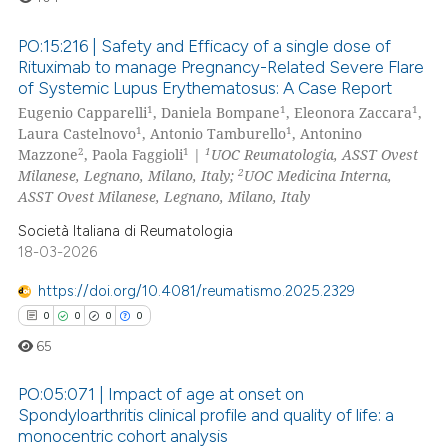
te shows how a scientific paper
PO:15:216 | Safety and Efficacy of a single dose of
 been cited by providing the
Rituximab to manage Pregnancy-Related Severe Flare
text of the citation, a
of Systemic Lupus Erythematosus: A Case Report
0
Citing Publications
ssification describing whether
1
1
1
Eugenio Capparelli
, Daniela Bompane
, Eleonora Zaccara
,
0
Supporting
1
1
Laura Castelnovo
, Antonio Tamburello
, Antonino
supports, mentions, or contrasts
0
Mentioning
2
1
1
Mazzone
, Paola Faggioli
|
UOC Reumatologia, ASST Ovest
 cited claim, and a label
2
Milanese, Legnano, Milano, Italy;
UOC Medicina Interna,
0
Contrasting
icating in which section the
ASST Ovest Milanese, Legnano, Milano, Italy
ation was made.
Società Italiana di Reumatologia
18-03-2026
 how this article has been
https://doi.org/10.4081/reumatismo.2025.2329
ed at
scite.ai
0
0
0
0
65
te shows how a scientific paper
 been cited by providing the
PO:05:071 | Impact of age at onset on
text of the citation, a
Spondyloarthritis clinical profile and quality of life: a
ssification describing whether
monocentric cohort analysis
0
Citing Publications