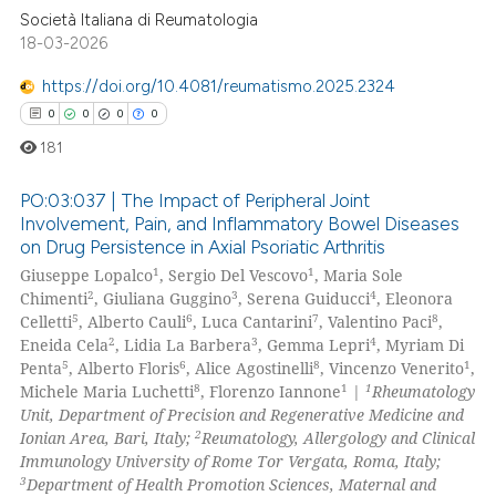
Società Italiana di Reumatologia
18-03-2026
 how this article has been
https://doi.org/10.4081/reumatismo.2025.2324
ed at
scite.ai
0
0
0
0
181
te shows how a scientific paper
 been cited by providing the
PO:03:037 | The Impact of Peripheral Joint
text of the citation, a
Involvement, Pain, and Inflammatory Bowel Diseases
ssification describing whether
on Drug Persistence in Axial Psoriatic Arthritis
0
Citing Publications
1
1
supports, mentions, or contrasts
Giuseppe Lopalco
, Sergio Del Vescovo
, Maria Sole
0
Supporting
2
3
4
Chimenti
, Giuliana Guggino
, Serena Guiducci
, Eleonora
 cited claim, and a label
0
Mentioning
5
6
7
8
Celletti
, Alberto Cauli
, Luca Cantarini
, Valentino Paci
,
icating in which section the
2
3
4
Eneida Cela
, Lidia La Barbera
, Gemma Lepri
, Myriam Di
0
Contrasting
ation was made.
5
6
8
1
Penta
, Alberto Floris
, Alice Agostinelli
, Vincenzo Venerito
,
8
1
1
Michele Maria Luchetti
, Florenzo Iannone
|
Rheumatology
Unit, Department of Precision and Regenerative Medicine and
2
Ionian Area, Bari, Italy;
Reumatology, Allergology and Clinical
Immunology University of Rome Tor Vergata, Roma, Italy;
 how this article has been
3
Department of Health Promotion Sciences, Maternal and
ed at
scite.ai