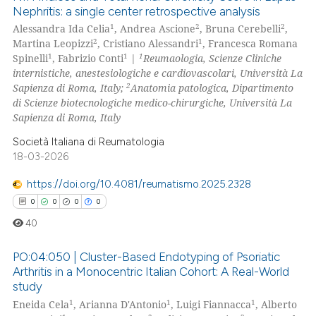
text of the citation, a
Nephritis: a single center retrospective analysis
0
Citing Publications
ssification describing whether
1
2
2
Alessandra Ida Celia
, Andrea Ascione
, Bruna Cerebelli
,
0
Supporting
2
1
Martina Leopizzi
, Cristiano Alessandri
, Francesca Romana
supports, mentions, or contrasts
0
Mentioning
1
1
1
Spinelli
, Fabrizio Conti
|
Reumaologia, Scienze Cliniche
 cited claim, and a label
internistiche, anestesiologiche e cardiovascolari, Università La
0
Contrasting
icating in which section the
2
Sapienza di Roma, Italy;
Anatomia patologica, Dipartimento
ation was made.
di Scienze biotecnologiche medico-chirurgiche, Università La
Sapienza di Roma, Italy
Società Italiana di Reumatologia
 how this article has been
18-03-2026
ed at
scite.ai
https://doi.org/10.4081/reumatismo.2025.2328
te shows how a scientific paper
0
0
0
0
 been cited by providing the
40
text of the citation, a
ssification describing whether
PO:04:050 | Cluster-Based Endotyping of Psoriatic
Arthritis in a Monocentric Italian Cohort: A Real-World
supports, mentions, or contrasts
study
0
Citing Publications
 cited claim, and a label
1
1
1
Eneida Cela
, Arianna D'Antonio
, Luigi Fiannacca
, Alberto
icating in which section the
0
Supporting