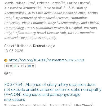
0
Supporting
1
2|4
1
Maria Chiara Ditto
, Cristina Bezzio
, Enrico Fusaro
,
 cited claim, and a label
0
Mentioning
2|4
2|3
1
Alessandro Armuzzi
, Carlo Selmi
|
Division of
icating in which section the
Rheumatology, AOU Città della Salute e della Scienza, Torino,
0
Contrasting
ation was made.
2
Italy;
Department of Biomedical Sciences, Humanitas
3
University, Pieve Emanuele, Italy;
Rheumatology and Clinical
Immunology, IRCCS Humanitas Research Hospital, Rozzano,
4
Italy;
Inflammatory Bowel Disease Unit, IRCCS Humanitas
Research Hospital, Rozzano, Italy
 how this article has been
ed at
scite.ai
Società Italiana di Reumatologia
18-03-2026
te shows how a scientific paper
https://doi.org/10.4081/reumatismo.2025.2293
 been cited by providing the
0
0
0
0
text of the citation, a
42
ssification describing whether
supports, mentions, or contrasts
PO:37:254 | Absence of ciliary artery occlusion does
 cited claim, and a label
not exclude arteritic anterior ischemic optic neuropathy
icating in which section the
(A-AION): diagnostic and pathophysiologic
0
Citing Publications
ation was made.
implications
0
Supporting
1
2
2
Ruggiero Mascolo Mascolo
, Stefano Erba
, Alba Xhepa
,