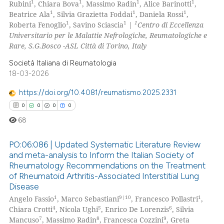
0
Mentioning
1
1
1
1
Rubini
, Chiara Bova
, Massimo Radin
, Alice Barinotti
,
 cited claim, and a label
1
1
1
Beatrice Ala
, Silvia Grazietta Foddai
, Daniela Rossi
,
0
Contrasting
icating in which section the
1
1
1
Roberta Fenoglio
, Savino Sciascia
|
Centro di Eccellenza
ation was made.
Universitario per le Malattie Nefrologiche, Reumatologiche e
Rare, S.G.Bosco -ASL Città di Torino, Italy
Società Italiana di Reumatologia
 how this article has been
18-03-2026
ed at
scite.ai
https://doi.org/10.4081/reumatismo.2025.2331
te shows how a scientific paper
0
0
0
0
 been cited by providing the
68
text of the citation, a
ssification describing whether
PO:06:086 | Updated Systematic Literature Review
and meta-analysis to Inform the Italian Society of
supports, mentions, or contrasts
Rheumatology Recommendations on the Treatment
0
Citing Publications
 cited claim, and a label
of Rheumatoid Arthritis-Associated Interstitial Lung
icating in which section the
0
Supporting
Disease
ation was made.
0
Mentioning
1
9|10
1
Angelo Fassio
, Marco Sebastiani
, Francesco Pollastri
,
4
5
6
Chiara Crotti
, Nicola Ughi
, Enrico De Lorenzis
, Silvia
0
Contrasting
7
8
9
Mancuso
, Massimo Radin
, Francesca Cozzini
, Greta