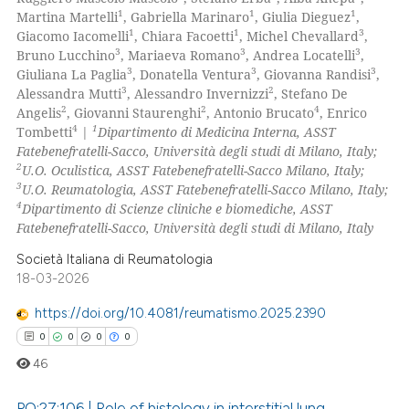
0
Mentioning
1
1
1
Martina Martelli
, Gabriella Marinaro
, Giulia Dieguez
,
1
1
3
Giacomo Iacomelli
, Chiara Facoetti
, Michel Chevallard
,
0
Contrasting
3
3
3
Bruno Lucchino
, Mariaeva Romano
, Andrea Locatelli
,
3
3
3
Giuliana La Paglia
, Donatella Ventura
, Giovanna Randisi
,
3
2
Alessandra Mutti
, Alessandro Invernizzi
, Stefano De
2
2
4
Angelis
, Giovanni Staurenghi
, Antonio Brucato
, Enrico
4
1
Tombetti
|
Dipartimento di Medicina Interna, ASST
 how this article has been
Fatebenefratelli-Sacco, Università degli studi di Milano, Italy;
ed at
scite.ai
2
U.O. Oculistica, ASST Fatebenefratelli-Sacco Milano, Italy;
3
U.O. Reumatologia, ASST Fatebenefratelli-Sacco Milano, Italy;
te shows how a scientific paper
4
Dipartimento di Scienze cliniche e biomediche, ASST
 been cited by providing the
Fatebenefratelli-Sacco, Università degli studi di Milano, Italy
text of the citation, a
Società Italiana di Reumatologia
ssification describing whether
18-03-2026
supports, mentions, or contrasts
https://doi.org/10.4081/reumatismo.2025.2390
 cited claim, and a label
0
0
0
0
icating in which section the
46
ation was made.
PO:27:106 | Role of histology in interstitial lung