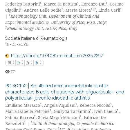
1
1
1
supports, mentions, or contrasts
Federico Fattorini
, Marco Di Battista
, Lorenzo Esti
, Cosimo
0
Supporting
2
2
1|2
1
Cigolini
, Andrea Delle Sedie
, Marta Mosca
, Linda Carli
 cited claim, and a label
0
Mentioning
1
|
Rheumatology Unit, Department of Clinical and
icating in which section the
Experimental Medicine, University of Pisa, Pisa, Italy;
0
Contrasting
ation was made.
2
Rheumatology Unit, AOUP, Pisa, Italy
Società Italiana di Reumatologia
18-03-2026
 how this article has been
https://doi.org/10.4081/reumatismo.2025.2297
ed at
scite.ai
0
0
0
0
77
te shows how a scientific paper
 been cited by providing the
PO:30:152 | An altered immunometabolic profile
text of the citation, a
characterizes B cells of patients with oligoarticular- and
ssification describing whether
polyarticular- juvenile idiopathic arthritis
0
Citing Publications
1
1
1
supports, mentions, or contrasts
Emiliano Marasco
, Angela Aquilani
, Rebecca Nicolai
,
0
Supporting
1
1
1
Maria Isabella Petrone
, Giusyda Tarantino
, Ivan Caiello
,
 cited claim, and a label
0
Mentioning
2
1
Sabina Barresi
, Silvia Magni Manzoni
, Fabrizio De
icating in which section the
1
1
Benedetti
|
Unità di Reumatologia, Ospedale Pediatrico
0
Contrasting
ation was made.
2
Bambino Gesù Roma, Italy;
UO di Anatomia Patologica,