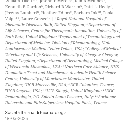
William Tillett
, Joseph F Merola
, Iain B Mcinnes
,
0
Mentioning
5
6
7
Kenneth B Gordon
, Richard B Warren
, Patrick Healy
,
8
9
10
Jérémy Lambert
, Heather Edens
, Barbara Ink
, Paola
0
Contrasting
11
12
1
Volpe
, Laure Gossec
|
Royal National Hospital of
2
Rheumatic Diseases Bath, United Kingdom;
Department of
Life Sciences, Centre for Therapeutic Innovation, University of
3
Bath Bath, United Kingdom;
Department of Dermatology and
Department of Medicine, Division of Rheumatology, Utah
 how this article has been
4
Southwestern Medical Center Dallas, USA;
College of Medical
ed at
scite.ai
Veterinary and Life Sciences, University of Glasgow Glasgow,
5
United Kingdom;
Department of Dermatology, Medical College
te shows how a scientific paper
6
of Wisconsin Milwaukee, USA;
Northern Care Alliance, NHS
 been cited by providing the
Foundation Trust and Manchester Academic Health Science
Centre, University of Manchester Manchester, United
text of the citation, a
7
8
Kingdom;
UCB Morrisville, USA;
UCB Colombes, France;
ssification describing whether
9
10
11
UCB Smyrna, USA;
UCB Slough, United Kingdom;
UOC
supports, mentions, or contrasts
12
Reumatologia, P.O. Spirito Santo Pescara, Italy;
Sorbonne
 cited claim, and a label
Universite and Pitie-Salpetriere Hospital Paris, France
icating in which section the
Società Italiana di Reumatologia
ation was made.
18-03-2026