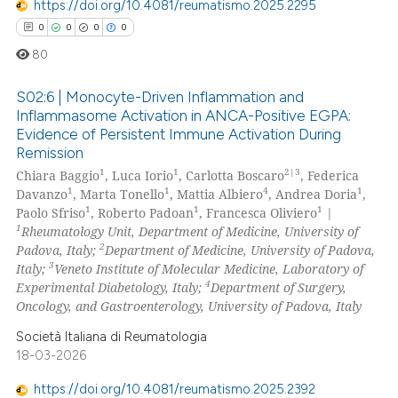
https://doi.org/10.4081/reumatismo.2025.2295
0
0
0
0
80
S02:6 | Monocyte-Driven Inflammation and
Inflammasome Activation in ANCA-Positive EGPA:
Evidence of Persistent Immune Activation During
0
Citing Publications
Remission
0
Supporting
1
1
2|3
Chiara Baggio
, Luca Iorio
, Carlotta Boscaro
, Federica
0
Mentioning
1
1
4
1
Davanzo
, Marta Tonello
, Mattia Albiero
, Andrea Doria
,
1
1
1
Paolo Sfriso
, Roberto Padoan
, Francesca Oliviero
|
0
Contrasting
1
Rheumatology Unit, Department of Medicine, University of
2
Padova, Italy;
Department of Medicine, University of Padova,
3
Italy;
Veneto Institute of Molecular Medicine, Laboratory of
4
Experimental Diabetology, Italy;
Department of Surgery,
Oncology, and Gastroenterology, University of Padova, Italy
 how this article has been
ed at
scite.ai
Società Italiana di Reumatologia
18-03-2026
te shows how a scientific paper
https://doi.org/10.4081/reumatismo.2025.2392
 been cited by providing the