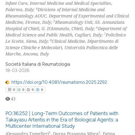
Infant Care, Internal Medicine and Medical Specialties,
4
Palermo, Italy;
Divisions of Internal Medicine and
te shows how a scientific paper
Rheumatology AOUC, Department of Experimental and Clinical
 been cited by providing the
5
Medicine, Firenze, Italy;
Rheumatology Unit, SS. Annunziata
6
Hospital of Chieti, G. D'Annunzio, Chieti, Italy;
Department of
text of the citation, a
7
Medical Science and Public Health, Cagliari, Italy;
Policlinico
ssification describing whether
8
Le Scotte, Siena, Italy;
Clinical Medicine, Dipartimento di
supports, mentions, or contrasts
Scienze Cliniche e Molecolari, Università Politecnica delle
 cited claim, and a label
Marche, Ancona, Italy
icating in which section the
Società Italiana di Reumatologia
ation was made.
18-03-2026
https://doi.org/10.4081/reumatismo.2025.2292
0
0
0
0
43
PO:36:252 | Long-Term Outcomes of Patients with
Takayasu Arteritis in the Era of Biological Agents: a
Multicenter International Study
0
Citing Publications
1
2
Alessandro Tomelleri
, Durga Prasanna Misra
, Fatma