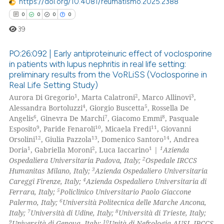
https://doi.org/10.4081/reumatismo.2025.2388
0
0
0
0
39
PO:26:092 | Early antiproteinuric effect of voclosporine
in patients with lupus nephritis in real life setting:
preliminary results from the VoRLiSS (Voclosporine in
0
Citing Publications
Real Life Setting Study)
0
Supporting
1
2
3
Aurora Di Gregorio
, Marta Calatroni
, Marco Allinovi
,
0
Mentioning
4
5
Alessandra Bortoluzzi
, Giorgio Buscetta
, Rossella De
6
7
8
Angelis
, Ginevra De Marchi
, Giacomo Emmi
, Pasquale
0
Contrasting
9
10
11
Esposito
, Paride Fenaroli
, Micaela Fredi
, Giovanni
12
13
14
Orsolini
, Giulia Pazzola
, Domenico Santoro
, Andrea
1
2
1
1
Doria
, Gabriella Moroni
, Luca Iaccarino
|
Azienda
2
Ospedaliera Universitaria Padova, Italy;
Ospedale IRCCS
3
Humanitas Milano, Italy;
Azienda Ospedaliero Universitaria
 how this article has been
4
Careggi Firenze, Italy;
Azienda Ospedaliero Universitaria di
ed at
scite.ai
5
Ferrara, Italy;
Policlinico Universitario Paolo Giaccone
6
Palermo, Italy;
Università Politecnica delle Marche Ancona,
te shows how a scientific paper
7
8
Italy;
Università di Udine, Italy;
Università di Trieste, Italy;
 been cited by providing the
9
10
Università di Genova, Italy;
Unità di Nefrologia AUSL IRCCS