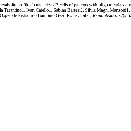
bolic profile characterizes B cells of patients with oligoarticular- and
a Tarantino1, Ivan Caiello1, Sabina Barresi2, Silvia Magni Manzoni1,
 Ospedale Pediatrico Bambino Gesù Roma, Italy”,
Reumatismo
, 77(s1).