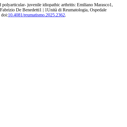
 polyarticular- juvenile idiopathic arthritis: Emiliano Marasco1,
 Fabrizio De Benedetti1 | 1Unità di Reumatologia, Ospedale
 doi:
10.4081/reumatismo.2025.2362
.