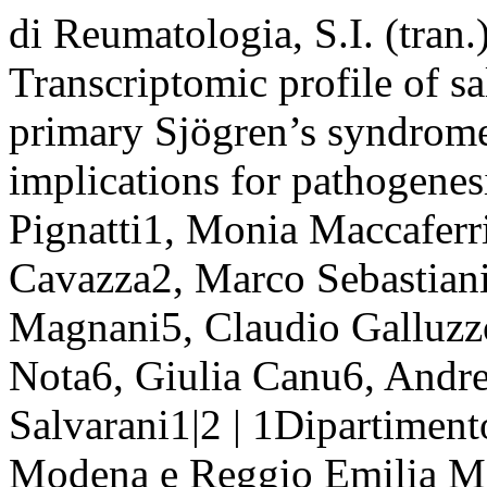
di Reumatologia, S.I. (tran
Transcriptomic profile of sa
primary Sjögren’s syndrome 
implications for pathogenesis
Pignatti1, Monia Maccaferri
Cavazza2, Marco Sebastiani
Magnani5, Claudio Galluz
Nota6, Giulia Canu6, Andre
Salvarani1|2 | 1Dipartimen
Modena e Reggio Emilia Mo