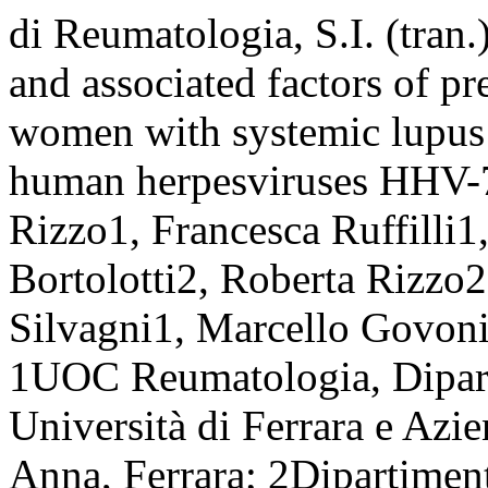
di Reumatologia, S.I. (tran
and associated factors of pr
women with systemic lupus 
human herpesviruses HHV-
Rizzo1, Francesca Ruffilli1,
Bortolotti2, Roberta Rizzo2
Silvagni1, Marcello Govoni
1UOC Reumatologia, Dipart
Università di Ferrara e Azi
Anna, Ferrara; 2Dipartimen