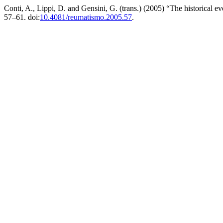
Conti, A., Lippi, D. and Gensini, G. (trans.) (2005) “The historical e
57–61. doi:
10.4081/reumatismo.2005.57
.