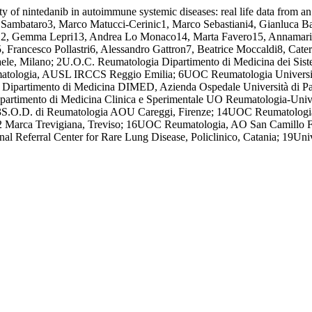
y of nintedanib in autoimmune systemic diseases: real life data from an I
ambataro3, Marco Matucci-Cerinic1, Marco Sebastiani4, Gianluca Bajo
apa12, Gemma Lepri13, Andrea Lo Monaco14, Marta Favero15, Annamari
Francesco Pollastri6, Alessandro Gattron7, Beatrice Moccaldi8, Cate
aele, Milano; 2U.O.C. Reumatologia Dipartimento di Medicina dei Sis
atologia, AUSL IRCCS Reggio Emilia; 6UOC Reumatologia Università d
 Dipartimento di Medicina DIMED, Azienda Ospedale Università di Pa
10Dipartimento di Medicina Clinica e Sperimentale UO Reumatologia-Un
13S.O.D. di Reumatologia AOU Careggi, Firenze; 14UOC Reumatologia 
2 Marca Trevigiana, Treviso; 16UOC Reumatologia, AO San Camillo Fo
l Referral Center for Rare Lung Disease, Policlinico, Catania; 19Univ