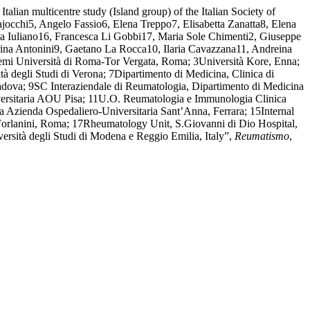
talian multicentre study (Island group) of the Italian Society of
cchi5, Angelo Fassio6, Elena Treppo7, Elisabetta Zanatta8, Elena
a Iuliano16, Francesca Li Gobbi17, Maria Sole Chimenti2, Giuseppe
rina Antonini9, Gaetano La Rocca10, Ilaria Cavazzana11, Andreina
temi Università di Roma-Tor Vergata, Roma; 3Università Kore, Enna;
egli Studi di Verona; 7Dipartimento di Medicina, Clinica di
dova; 9SC Interaziendale di Reumatologia, Dipartimento di Medicina
iversitaria AOU Pisa; 11U.O. Reumatologia e Immunologia Clinica
Azienda Ospedaliero-Universitaria Sant’Anna, Ferrara; 15Internal
rlanini, Roma; 17Rheumatology Unit, S.Giovanni di Dio Hospital,
ersità degli Studi di Modena e Reggio Emilia, Italy”,
Reumatismo
,