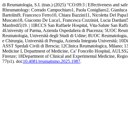
di Reumatologia, S.I. (tran.) (2025) “CO:09:3 | Effectiveness and safet
Rheumatology: Corrado Campochiaro1, Paola Conigliaro2, Gianluca S
Bartolini9, Francesco Ferro10, Chiara Bazzini11, Nicoletta Del P
Muscato18, Giacomo De Luca1, Francesca Cozzini4, Lucia Dardani5, 
Manfredi5|19. | 1IRCCS San Raffaele Hospital, Vita-Salute San Raff
4University of Parma, Azienda Ospedaliera di Piacenza; 5UOC Reum
Reumatologia, Università degli Studi di Udine; 8UOC Reumatologia,
e Chirurgia, Università di Perugia, Azienda Integrata Università; 
ASST Spedali Civili di Brescia; 12Clinica Reumatologica, Milano; 
Medicine I, Department of Medicine, Ca’ Foncello Hospital, AULSS
Firenze; 18Department of Clinical and Experimental Medicine, Regiona
77(s1). doi:
10.4081/reumatismo.2025.1987
.