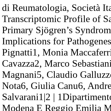
di Reumatologia, Società It
Transcriptomic Profile of S
Primary Sjögren’s Syndrome
Implications for Pathogenesi
Pignatti1, Monia Maccaferri
Cavazza2, Marco Sebastiani
Magnani5, Claudio Galluz
Nota6, Giulia Canu6, Andre
Salvarani1|2 | 1Dipartimen
Modena E Reggio Emilia Mo