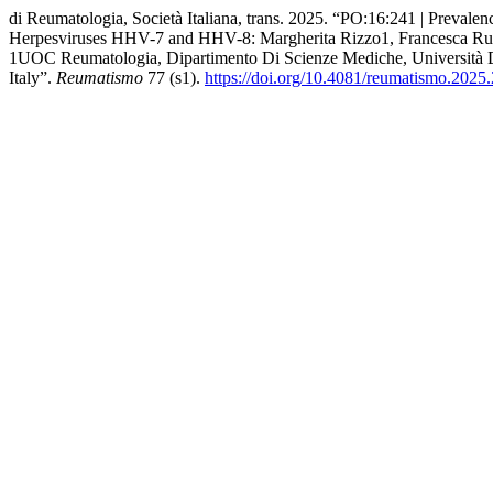
di Reumatologia, Società Italiana, trans. 2025. “PO:16:241 | Preva
Herpesviruses HHV-7 and HHV-8: Margherita Rizzo1, Francesca Ruffill
1UOC Reumatologia, Dipartimento Di Scienze Mediche, Università Di 
Italy”.
Reumatismo
77 (s1).
https://doi.org/10.4081/reumatismo.2025