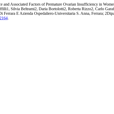
lence and Associated Factors of Premature Ovarian Insufficiency in W
i1, Silvia Beltrami2, Daria Bortolotti2, Roberta Rizzo2, Carlo Garaff
Ferrara E Azienda Ospedaliero-Universitaria S. Anna, Ferrara; 2Dipa
.2164
.